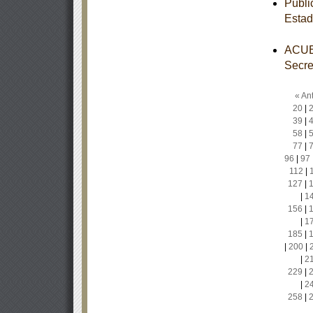
Publi
Estad
ACUER
Secre
« Ant
20
|
39
|
58
|
77
|
96
|
97
112
|
127
|
|
1
156
|
|
1
185
|
|
200
|
|
2
229
|
|
2
258
|