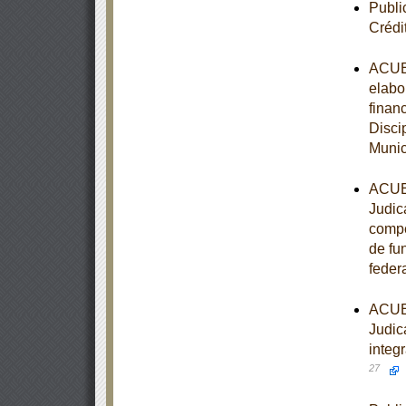
Publi
Crédi
ACUER
elabo
finan
Disci
Munic
ACUER
Judic
compet
de fu
feder
ACUER
Judica
integ
27