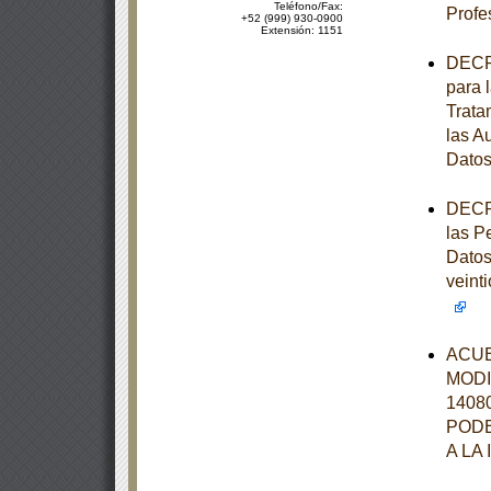
Teléfono/Fax:
Profe
+52 (999) 930-0900
Extensión: 1151
DECRE
para 
Trata
las A
Datos
DECRE
las P
Datos
veint
ACUE
MODI
1408
PODE
A LA