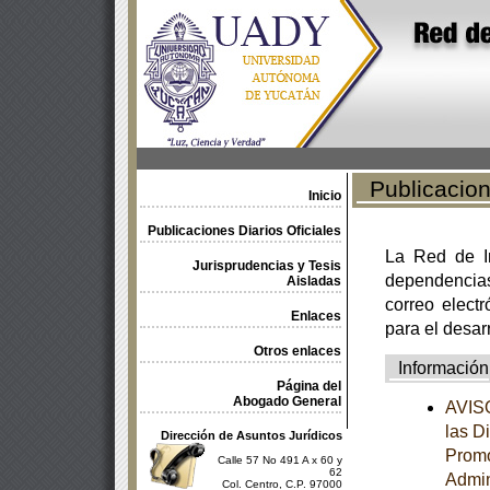
Publicacione
Inicio
Publicaciones Diarios Oficiales
La Red de In
Jurisprudencias y Tesis
dependencia
Aisladas
correo electr
Enlaces
para el desar
Otros enlaces
Información
Página del
Abogado General
AVISO
las D
Dirección de Asuntos Jurídicos
Promo
Calle 57 No 491 A x 60 y
62
Admin
Col. Centro, C.P. 97000