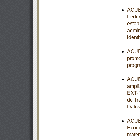
ACUER
Federa
estab
admin
ident
ACUER
promo
progr
ACUER
amplí
EXT-P
de Tr
Datos
ACUER
Econo
mater