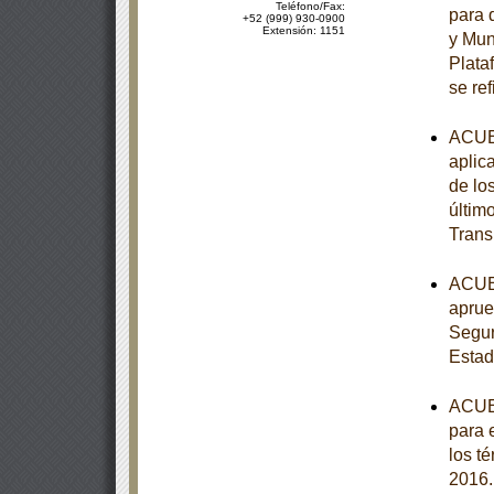
Teléfono/Fax:
para 
+52 (999) 930-0900
Extensión: 1151
y Muni
Plata
se ref
ACUER
aplic
de lo
últim
Trans
ACUER
aprue
Segur
Estad
ACUER
para 
los t
2016