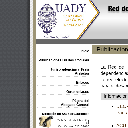
Publicacione
Inicio
Publicaciones Diarios Oficiales
La Red de In
Jurisprudencias y Tesis
dependencia
Aisladas
correo electr
Enlaces
para el desar
Otros enlaces
Información
Página del
Abogado General
DECRE
París
Dirección de Asuntos Jurídicos
Calle 57 No 491 A x 60 y
62
ACUER
Col. Centro, C.P. 97000