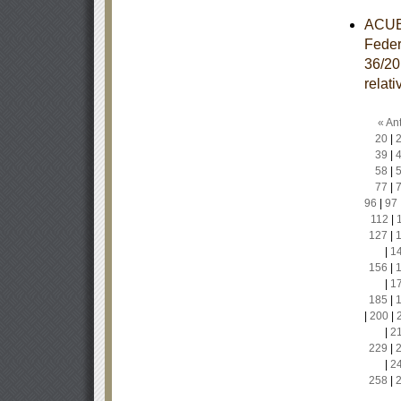
ACUER
Feder
36/20
relat
« Ant
20
|
39
|
58
|
77
|
96
|
97
112
|
127
|
|
1
156
|
|
1
185
|
|
200
|
|
2
229
|
|
2
258
|