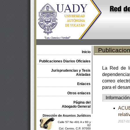
Publicacione
Inicio
Publicaciones Diarios Oficiales
La Red de In
Jurisprudencias y Tesis
dependencia
Aisladas
correo electr
Enlaces
para el desar
Otros enlaces
Información
Página del
Abogado General
ACUER
relat
Dirección de Asuntos Jurídicos
2017-01
Calle 57 No 491 A x 60 y
62
Col. Centro, C.P. 97000