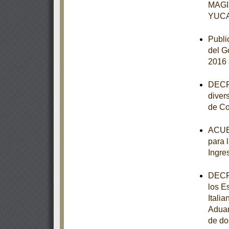
MAGI
YUC
Publi
del G
2016 
DECRE
diver
de Co
ACUER
para 
Ingre
DECRE
los E
Itali
Aduan
de do