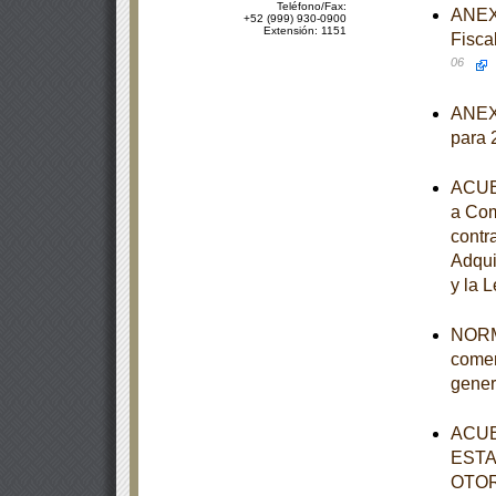
Teléfono/Fax:
ANEXO
+52 (999) 930-0900
Extensión: 1151
Fisca
06
ANEXO
para 
ACUER
a Com
contr
Adqui
y la 
NORMA
comer
gener
ACUE
ESTA
OTOR