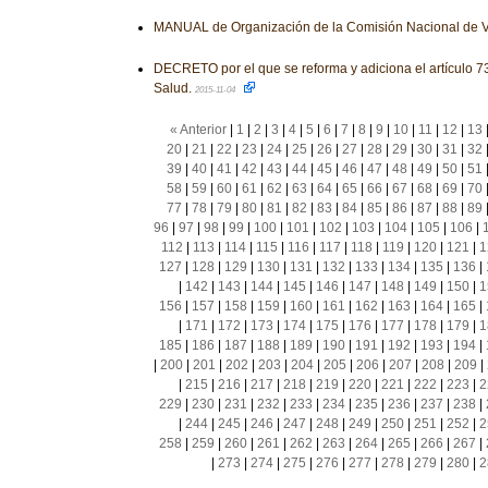
MANUAL de Organización de la Comisión Nacional de V
DECRETO por el que se reforma y adiciona el artículo 7
Salud.
2015-11-04
« Anterior
|
1
|
2
|
3
|
4
|
5
|
6
|
7
|
8
|
9
|
10
|
11
|
12
|
13
20
|
21
|
22
|
23
|
24
|
25
|
26
|
27
|
28
|
29
|
30
|
31
|
32
39
|
40
|
41
|
42
|
43
|
44
|
45
|
46
|
47
|
48
|
49
|
50
|
51
58
|
59
|
60
|
61
|
62
|
63
|
64
|
65
|
66
|
67
|
68
|
69
|
70
77
|
78
|
79
|
80
|
81
|
82
|
83
|
84
|
85
|
86
|
87
|
88
|
89
96
|
97
|
98
|
99
|
100
|
101
|
102
|
103
|
104
|
105
|
106
|
112
|
113
|
114
|
115
|
116
|
117
|
118
|
119
|
120
|
121
|
1
127
|
128
|
129
|
130
|
131
|
132
|
133
|
134
|
135
|
136
|
|
142
|
143
|
144
|
145
|
146
|
147
|
148
|
149
|
150
|
1
156
|
157
|
158
|
159
|
160
|
161
|
162
|
163
|
164
|
165
|
|
171
|
172
|
173
|
174
|
175
|
176
|
177
|
178
|
179
|
1
185
|
186
|
187
|
188
|
189
|
190
|
191
|
192
|
193
|
194
|
|
200
|
201
|
202
|
203
|
204
|
205
|
206
|
207
|
208
|
209
|
|
215
|
216
|
217
|
218
|
219
|
220
|
221
|
222
|
223
|
2
229
|
230
|
231
|
232
|
233
|
234
|
235
|
236
|
237
|
238
|
|
244
|
245
|
246
|
247
|
248
|
249
|
250
|
251
|
252
|
2
258
|
259
|
260
|
261
|
262
|
263
|
264
|
265
|
266
|
267
|
|
273
|
274
|
275
|
276
|
277
|
278
|
279
|
280
|
2