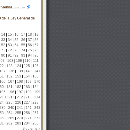
ivienda.
2015-11-05
3 de la Ley General de
|
14
|
15
|
16
|
17
|
18
|
19
|
|
33
|
34
|
35
|
36
|
37
|
38
|
|
52
|
53
|
54
|
55
|
56
|
57
|
|
71
|
72
|
73
|
74
|
75
|
76
|
|
90
|
91
|
92
|
93
|
94
|
95
|
107
|
108
|
109
|
110
|
111
|
22
|
123
|
124
|
125
|
126
|
137
|
138
|
139
|
140
|
141
51
|
152
|
153
|
154
|
155
|
166
|
167
|
168
|
169
|
170
80
|
181
|
182
|
183
|
184
|
195
|
196
|
197
|
198
|
199
210
|
211
|
212
|
213
|
214
24
|
225
|
226
|
227
|
228
|
239
|
240
|
241
|
242
|
243
53
|
254
|
255
|
256
|
257
|
268
|
269
|
270
|
271
|
272
81
|
282
|
283
|
284
|
285
|
Siguiente »