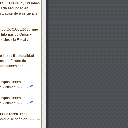
8-SEGOB-2015, Personas
es de seguridad en
n situación de emergencia
rdo G/JGA/65/2015, que
 Internas de Orden y
e Justicia Fiscal y
e Inconstitucionalidad
os del Estado de
formulados por los
isposiciones del
a Víctimas.
2015-11-10
isposiciones del
a Víctimas.
2015-11-10
itos, ofrecen de manera
cas que se señalan.
2015-11-06