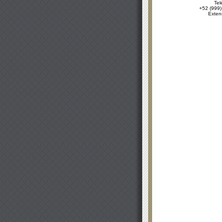
Tel
+52 (999)
Exten