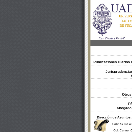
Publicaciones Diarios O
Jurisprudencias
Otros
Pá
Abogado 
Dirección de Asuntos 
Calle 57 No 49
Col. Centro, 