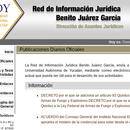
Hoy es:
Domi
Publicaciones Diarios Oficiales
Inicio
ficiales
La Red de Información Jurídica Benito Juárez García, envía a
 y Tesis
Universidad Autónoma de Yucatán, mediante correo electrónico,
Aisladas
actual que pueda ser útil para el desarrollo de sus actividades.
Enlaces
Información
 enlaces
DECRETO por el que se adiciona un artículo 83 Quintus 
Armas de Fuego y Explosivos.DECRETO por el que se ad
gina del
Quintus a la Ley Federal de Armas de Fuego y Explosiv
General
Jurídicos
ACUERDO del Consejo General del Instituto Nacional Ele
aprueba el modelo de la credencial para votar desde el 
1 A x 60 y
62
C.P. 97000