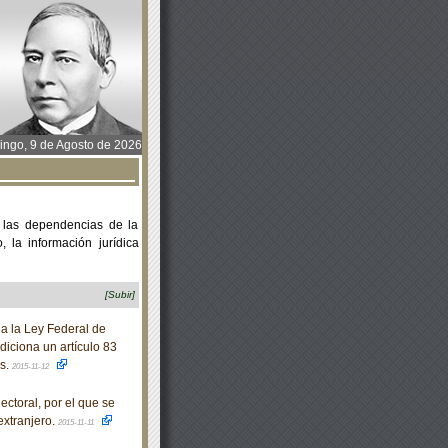
ngo, 9 de Agosto de 2026
 las dependencias de la
 la información jurídica
[Subir]
a la Ley Federal de
iciona un artículo 83
os.
2015-11-12
ctoral, por el que se
extranjero.
2015-11-11