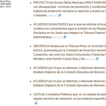
éfono/Fax:
PROYECTO de Norma Oficial Mexicana PROY-NOM-00
 930-0900
sión: 1151
con discapacidad.- Acciones de prevención y condicion
materia de protección civil para su atención y auxilio e
o desastre.
2015-11-11
ACUERDO G/JGA/78/2015 por el que se reforma el Acue
contiene los Lineamientos para la emisión de las Reglas
Disciplina en las Salas que integran el Tribunal Federal d
Administrativa.
2015-11-10
SENTENCIA dictada por el Tribunal Pleno en la Acción d
8/2014, promovida por la Comisión de Derechos Human
Campeche, así como los Votos Concurrente y Particular 
Ministros José Ramón Cossío Díaz y Ed
2015-11-10
ACUERDO por el que se reforman y adicionan diversas d
Estatuto Orgánico de la Comisión Ejecutiva de Atención 
ACUERDO por el que se reforman y adicionan diversas d
Estatuto Orgánico de la Comisión Ejecutiva de Atención 
LISTA de Corredores Públicos que, en su calidad de per
regular servicios de valuación, en las materias específi