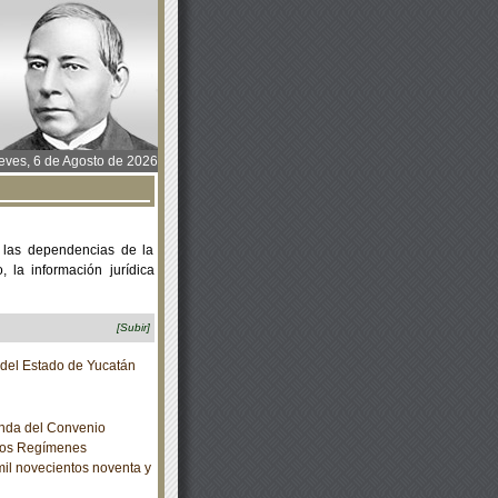
ves, 6 de Agosto de 2026
 las dependencias de la
 la información jurídica
[Subir]
o del Estado de Yucatán
nda del Convenio
 los Regímenes
mil novecientos noventa y