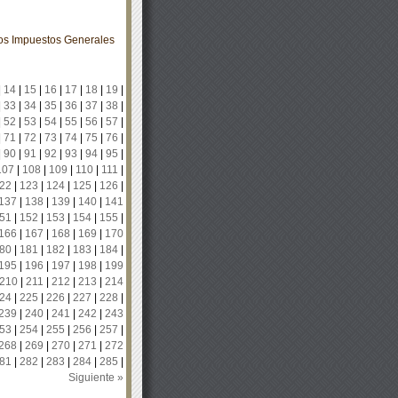
los Impuestos Generales
|
14
|
15
|
16
|
17
|
18
|
19
|
|
33
|
34
|
35
|
36
|
37
|
38
|
|
52
|
53
|
54
|
55
|
56
|
57
|
|
71
|
72
|
73
|
74
|
75
|
76
|
|
90
|
91
|
92
|
93
|
94
|
95
|
107
|
108
|
109
|
110
|
111
|
22
|
123
|
124
|
125
|
126
|
137
|
138
|
139
|
140
|
141
51
|
152
|
153
|
154
|
155
|
166
|
167
|
168
|
169
|
170
80
|
181
|
182
|
183
|
184
|
195
|
196
|
197
|
198
|
199
210
|
211
|
212
|
213
|
214
24
|
225
|
226
|
227
|
228
|
239
|
240
|
241
|
242
|
243
53
|
254
|
255
|
256
|
257
|
268
|
269
|
270
|
271
|
272
81
|
282
|
283
|
284
|
285
|
Siguiente »