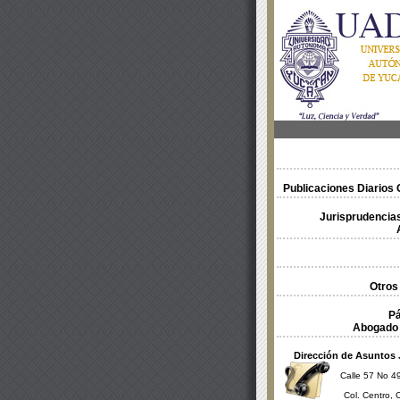
Publicaciones Diarios O
Jurisprudencias
Otros
Pá
Abogado 
Dirección de Asuntos 
Calle 57 No 49
Col. Centro, 