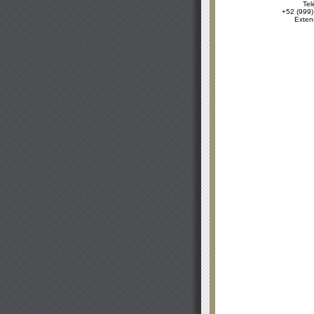
Tel
+52 (999)
Exten