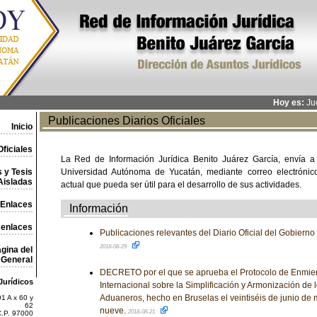
Hoy es:
Jue
Publicaciones Diarios Oficiales
Inicio
ficiales
La Red de Información Jurídica Benito Juárez García, envía a
 y Tesis
Universidad Autónoma de Yucatán, mediante correo electrónico,
Aisladas
actual que pueda ser útil para el desarrollo de sus actividades.
Enlaces
Información
 enlaces
Publicaciones relevantes del Diario Oficial del Gobiern
2018-08-29
gina del
General
DECRETO por el que se aprueba el Protocolo de Enmie
Jurídicos
Internacional sobre la Simplificación y Armonización de
Aduaneros, hecho en Bruselas el veintiséis de junio de 
1 A x 60 y
62
nueve.
2018-08-21
C.P. 97000