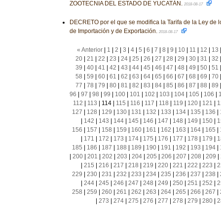
ZOOTECNIA DEL ESTADO DE YUCATÁN.
2018-08-17
DECRETO por el que se modifica la Tarifa de la Ley de 
de Importación y de Exportación.
2018-08-17
« Anterior
|
1
|
2
|
3
|
4
|
5
|
6
|
7
|
8
|
9
|
10
|
11
|
12
|
13
20
|
21
|
22
|
23
|
24
|
25
|
26
|
27
|
28
|
29
|
30
|
31
|
32
39
|
40
|
41
|
42
|
43
|
44
|
45
|
46
|
47
|
48
|
49
|
50
|
51
58
|
59
|
60
|
61
|
62
|
63
|
64
|
65
|
66
|
67
|
68
|
69
|
70
77
|
78
|
79
|
80
|
81
|
82
|
83
|
84
|
85
|
86
|
87
|
88
|
89
96
|
97
|
98
|
99
|
100
|
101
|
102
|
103
|
104
|
105
|
106
|
112
|
113
|
114
|
115
|
116
|
117
|
118
|
119
|
120
|
121
|
1
127
|
128
|
129
|
130
|
131
|
132
|
133
|
134
|
135
|
136
|
|
142
|
143
|
144
|
145
|
146
|
147
|
148
|
149
|
150
|
1
156
|
157
|
158
|
159
|
160
|
161
|
162
|
163
|
164
|
165
|
|
171
|
172
|
173
|
174
|
175
|
176
|
177
|
178
|
179
|
1
185
|
186
|
187
|
188
|
189
|
190
|
191
|
192
|
193
|
194
|
|
200
|
201
|
202
|
203
|
204
|
205
|
206
|
207
|
208
|
209
|
|
215
|
216
|
217
|
218
|
219
|
220
|
221
|
222
|
223
|
2
229
|
230
|
231
|
232
|
233
|
234
|
235
|
236
|
237
|
238
|
|
244
|
245
|
246
|
247
|
248
|
249
|
250
|
251
|
252
|
2
258
|
259
|
260
|
261
|
262
|
263
|
264
|
265
|
266
|
267
|
|
273
|
274
|
275
|
276
|
277
|
278
|
279
|
280
|
2