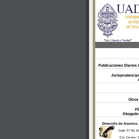
Publicaciones Diarios O
Jurisprudencias
Otros
Pá
Abogado 
Dirección de Asuntos 
Calle 57 No 49
Col. Centro, 