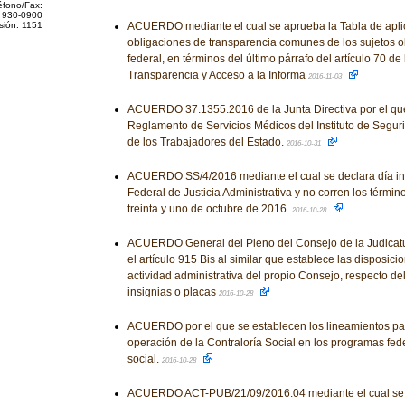
éfono/Fax:
 930-0900
sión: 1151
ACUERDO mediante el cual se aprueba la Tabla de aplic
obligaciones de transparencia comunes de los sujetos o
federal, en términos del último párrafo del artículo 70 d
Transparencia y Acceso a la Informa
2016-11-03
ACUERDO 37.1355.2016 de la Junta Directiva por el qu
Reglamento de Servicios Médicos del Instituto de Seguri
de los Trabajadores del Estado.
2016-10-31
ACUERDO SS/4/2016 mediante el cual se declara día inh
Federal de Justicia Administrativa y no corren los términ
treinta y uno de octubre de 2016.
2016-10-28
ACUERDO General del Pleno del Consejo de la Judicatu
el artículo 915 Bis al similar que establece las disposic
actividad administrativa del propio Consejo, respecto del
insignias o placas
2016-10-28
ACUERDO por el que se establecen los lineamientos pa
operación de la Contraloría Social en los programas fed
social.
2016-10-28
ACUERDO ACT-PUB/21/09/2016.04 mediante el cual se a