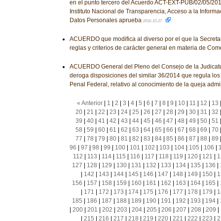
en el punto tercero del Acuerdo ACT-EXT-PUB/02/05/2016
Instituto Nacional de Transparencia, Acceso a la Informa
Datos Personales aprueba
2016-10-27
ACUERDO que modifica al diverso por el que la Secreta
reglas y criterios de carácter general en materia de Come
ACUERDO General del Pleno del Consejo de la Judicatu
deroga disposiciones del similar 36/2014 que regula los
Penal Federal, relativo al conocimiento de la queja admin
« Anterior
|
1
|
2
|
3
|
4
|
5
|
6
|
7
|
8
|
9
|
10
|
11
|
12
|
13
20
|
21
|
22
|
23
|
24
|
25
|
26
|
27
|
28
|
29
|
30
|
31
|
32
39
|
40
|
41
|
42
|
43
|
44
|
45
|
46
|
47
|
48
|
49
|
50
|
51
58
|
59
|
60
|
61
|
62
|
63
|
64
|
65
|
66
|
67
|
68
|
69
|
70
77
|
78
|
79
|
80
|
81
|
82
|
83
|
84
|
85
|
86
|
87
|
88
|
89
96
|
97
|
98
|
99
|
100
|
101
|
102
|
103
|
104
|
105
|
106
|
112
|
113
|
114
|
115
|
116
|
117
|
118
|
119
|
120
|
121
|
1
127
|
128
|
129
|
130
|
131
|
132
|
133
|
134
|
135
|
136
|
|
142
|
143
|
144
|
145
|
146
|
147
|
148
|
149
|
150
|
1
156
|
157
|
158
|
159
|
160
|
161
|
162
|
163
|
164
|
165
|
|
171
|
172
|
173
|
174
|
175
|
176
|
177
|
178
|
179
|
1
185
|
186
|
187
|
188
|
189
|
190
|
191
|
192
|
193
|
194
|
|
200
|
201
|
202
|
203
|
204
|
205
|
206
|
207
|
208
|
209
|
|
215
|
216
|
217
|
218
|
219
|
220
|
221
|
222
|
223
|
2