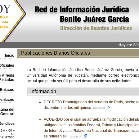
Hoy es:
Sáb
Publicaciones Diarios Oficiales
Inicio
ficiales
La Red de Información Jurídica Benito Juárez García, envía a
 y Tesis
Universidad Autónoma de Yucatán, mediante correo electrónico,
Aisladas
actual que pueda ser útil para el desarrollo de sus actividades.
Enlaces
Información
 enlaces
DECRETO Promulgatorio del Acuerdo de París, hecho en
diciembre de dos mil quince.
2016-11-04
gina del
General
ACUERDO por el cual se aprueba la modificación del pla
Jurídicos
obligados de los ámbitos Federal, Estatal y Municipal in
de Internet y a la Plataforma Nacional de Transparencia,
1 A x 60 y
62
se refieren el T
2016-11-04
C.P. 97000