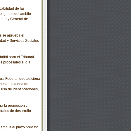
abilidad de las
bligados del ámbito
e la Ley General de
e se aprueba el
dad y Servicios Sociales
ábil para el Tribunal
os procesales el día
ra Federal, que adiciona
iones en materia de
 uso de identificaciones,
ra la promoción y
erales de desarrollo
mplía el plazo previsto