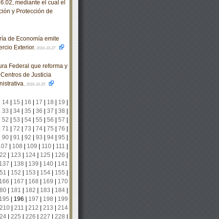
.02, mediante el cual el
ción y Protección de
ría de Economía emite
rcio Exterior.
2016-10-27
ra Federal que reforma y
 Centros de Justicia
istrativa.
2016-10-25
|
14
|
15
|
16
|
17
|
18
|
19
|
|
33
|
34
|
35
|
36
|
37
|
38
|
|
52
|
53
|
54
|
55
|
56
|
57
|
|
71
|
72
|
73
|
74
|
75
|
76
|
|
90
|
91
|
92
|
93
|
94
|
95
|
107
|
108
|
109
|
110
|
111
|
22
|
123
|
124
|
125
|
126
|
137
|
138
|
139
|
140
|
141
51
|
152
|
153
|
154
|
155
|
166
|
167
|
168
|
169
|
170
80
|
181
|
182
|
183
|
184
|
195
|
196
|
197
|
198
|
199
210
|
211
|
212
|
213
|
214
24
|
225
|
226
|
227
|
228
|