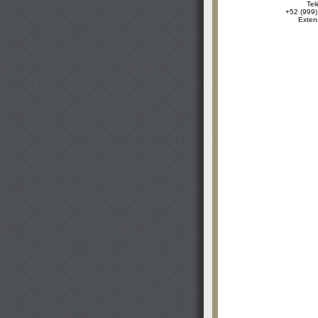
Tel
+52 (999)
Exten