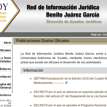
Hoy es:
Sáb
Publicaciones Diarios Oficiales
Inicio
ficiales
La Red de Información Jurídica Benito Juárez García, envía a
 y Tesis
Universidad Autónoma de Yucatán, mediante correo electrónico,
Aisladas
actual que pueda ser útil para el desarrollo de sus actividades.
Enlaces
Información
 enlaces
SÉPTIMA Actualización de la Edición 2016 del Cuadro B
Medicamentos.
2017-08-16
gina del
General
DECRETO por el que se adiciona un segundo párrafo al a
Jurídicos
fracción I del artículo 87 del Reglamento de la Ley Gene
1 A x 60 y
62
DECRETO por el que se aprueba el Programa Nacional d
C.P. 97000