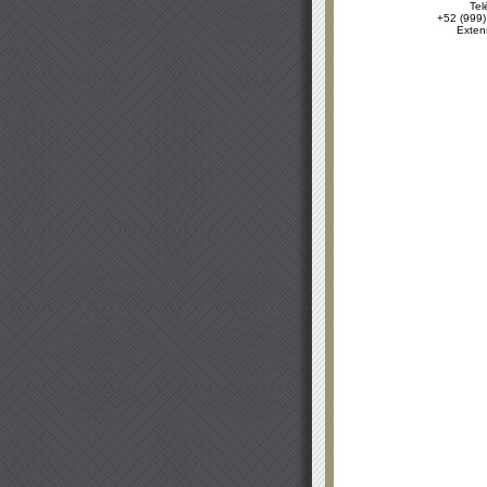
Tel
+52 (999)
Exten