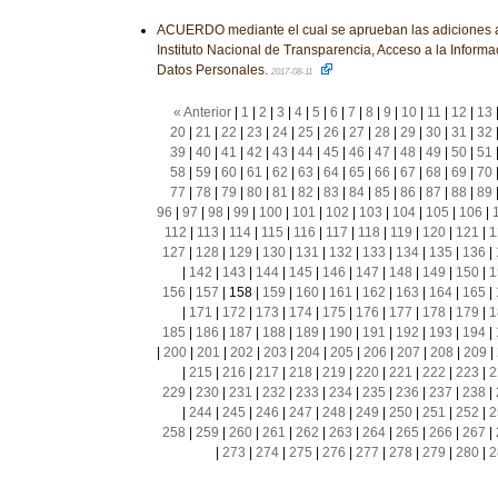
ACUERDO mediante el cual se aprueban las adiciones al
Instituto Nacional de Transparencia, Acceso a la Informa
Datos Personales.
2017-08-11
« Anterior
|
1
|
2
|
3
|
4
|
5
|
6
|
7
|
8
|
9
|
10
|
11
|
12
|
13
20
|
21
|
22
|
23
|
24
|
25
|
26
|
27
|
28
|
29
|
30
|
31
|
32
39
|
40
|
41
|
42
|
43
|
44
|
45
|
46
|
47
|
48
|
49
|
50
|
51
58
|
59
|
60
|
61
|
62
|
63
|
64
|
65
|
66
|
67
|
68
|
69
|
70
77
|
78
|
79
|
80
|
81
|
82
|
83
|
84
|
85
|
86
|
87
|
88
|
89
96
|
97
|
98
|
99
|
100
|
101
|
102
|
103
|
104
|
105
|
106
|
112
|
113
|
114
|
115
|
116
|
117
|
118
|
119
|
120
|
121
|
1
127
|
128
|
129
|
130
|
131
|
132
|
133
|
134
|
135
|
136
|
|
142
|
143
|
144
|
145
|
146
|
147
|
148
|
149
|
150
|
1
156
|
157
|
158
|
159
|
160
|
161
|
162
|
163
|
164
|
165
|
|
171
|
172
|
173
|
174
|
175
|
176
|
177
|
178
|
179
|
1
185
|
186
|
187
|
188
|
189
|
190
|
191
|
192
|
193
|
194
|
|
200
|
201
|
202
|
203
|
204
|
205
|
206
|
207
|
208
|
209
|
|
215
|
216
|
217
|
218
|
219
|
220
|
221
|
222
|
223
|
2
229
|
230
|
231
|
232
|
233
|
234
|
235
|
236
|
237
|
238
|
|
244
|
245
|
246
|
247
|
248
|
249
|
250
|
251
|
252
|
2
258
|
259
|
260
|
261
|
262
|
263
|
264
|
265
|
266
|
267
|
|
273
|
274
|
275
|
276
|
277
|
278
|
279
|
280
|
2