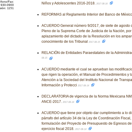
éfono/Fax:
Niños y Adolescentes 2016-2018.
2017-08-16
 930-0900
sión: 1151
REFORMAS al Reglamento Interior del Banco de Méxic
ACUERDO General número 9/2017, de siete de agosto de 
Pleno de la Suprema Corte de Justicia de la Nación, por 
aplazamiento del dictado de la Resolución en los amparo
conocimiento de los Tribunal
2017-08-15
RELACIÓN de Entidades Paraestatales de la Administrac
08-15
ACUERDO mediante el cual se aprueban las modificacio
que rigen la operación, el Manual de Procedimientos y la
Atención a la Sociedad del Instituto Nacional de Transpa
Información y Protecci
2017-08-14
DECLARATORIA de vigencia de la Norma Mexicana NM
ANCE-2017.
2017-08-14
ACUERDO que tiene por objeto dar cumplimiento a lo dis
párrafo del artículo 34 de la Ley de Coordinación Fiscal, 
formulación del Proyecto de Presupuesto de Egresos de 
ejercicio fiscal 2018.
2017-08-14