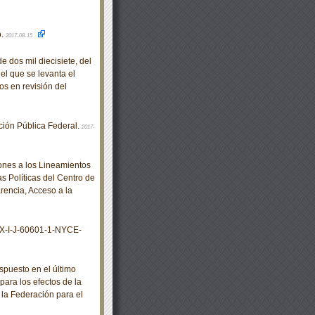
o.
2017-08-15
dos mil diecisiete, del
el que se levanta el
s en revisión del
ión Pública Federal.
2017-
nes a los Lineamientos
s Políticas del Centro de
rencia, Acceso a la
X-I-J-60601-1-NYCE-
puesto en el último
para los efectos de la
la Federación para el