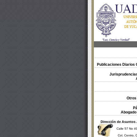
Publicaciones Diarios O
Jurisprudencias
Otros
Pá
Abogado 
Dirección de Asuntos 
Calle 57 No 49
Col. Centro, 