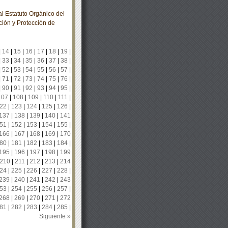
 Estatuto Orgánico del
ción y Protección de
|
14
|
15
|
16
|
17
|
18
|
19
|
|
33
|
34
|
35
|
36
|
37
|
38
|
|
52
|
53
|
54
|
55
|
56
|
57
|
|
71
|
72
|
73
|
74
|
75
|
76
|
|
90
|
91
|
92
|
93
|
94
|
95
|
107
|
108
|
109
|
110
|
111
|
22
|
123
|
124
|
125
|
126
|
137
|
138
|
139
|
140
|
141
51
|
152
|
153
|
154
|
155
|
166
|
167
|
168
|
169
|
170
80
|
181
|
182
|
183
|
184
|
195
|
196
|
197
|
198
|
199
210
|
211
|
212
|
213
|
214
24
|
225
|
226
|
227
|
228
|
239
|
240
|
241
|
242
|
243
53
|
254
|
255
|
256
|
257
|
268
|
269
|
270
|
271
|
272
81
|
282
|
283
|
284
|
285
|
Siguiente »