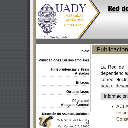
Publicacione
Inicio
Publicaciones Diarios Oficiales
La Red de In
Jurisprudencias y Tesis
dependencia
Aisladas
correo electr
Enlaces
para el desar
Otros enlaces
Información
Página del
Abogado General
ACLAR
respe
Dirección de Asuntos Jurídicos
Const
Calle 57 No 491 A x 60 y
62
Col. Centro, C.P. 97000