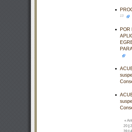
PROGR
13
POR 
APLI
EGRE
PARA
ACUER
suspe
Conse
ACUER
suspe
Conse
« Ant
20
|
39
|