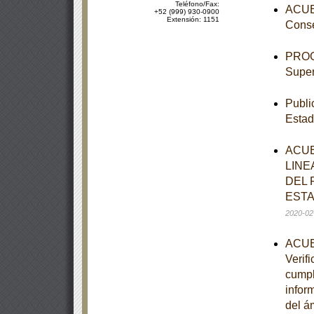
Teléfono/Fax:
ACUER
+52 (999) 930-0900
Extensión: 1151
Conse
PROGR
Super
Publi
Estad
ACUE
LINE
DEL 
ESTA
2020-02
ACUER
Verif
cumpl
infor
del ám