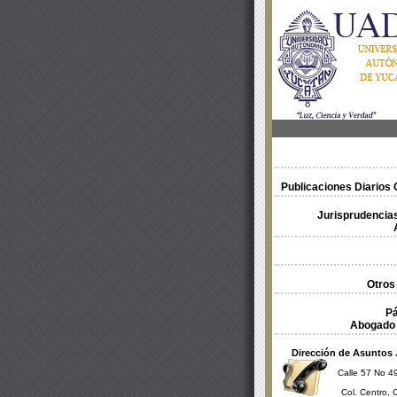
Publicaciones Diarios O
Jurisprudencias
Otros
Pá
Abogado 
Dirección de Asuntos 
Calle 57 No 49
Col. Centro, 