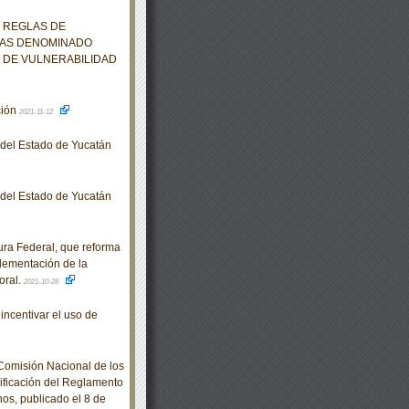
S REGLAS DE
DAS DENOMINADO
 DE VULNERABILIDAD
ción
2021-11-12
o del Estado de Yucatán
o del Estado de Yucatán
ra Federal, que reforma
plementación de la
oral.
2021-10-28
incentivar el uso de
omisión Nacional de los
ficación del Reglamento
os, publicado el 8 de