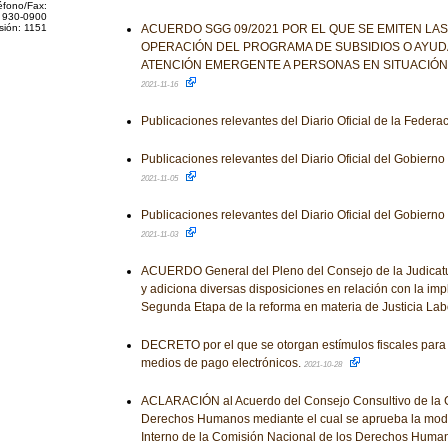
éfono/Fax:
 930-0900
sión: 1151
ACUERDO SGG 09/2021 POR EL QUE SE EMITEN LA
OPERACIÓN DEL PROGRAMA DE SUBSIDIOS O AYU
ATENCIÓN EMERGENTE A PERSONAS EN SITUACIÓN
2021-11-16
Publicaciones relevantes del Diario Oficial de la Federa
Publicaciones relevantes del Diario Oficial del Gobiern
2021-11-05
Publicaciones relevantes del Diario Oficial del Gobiern
2021-11-03
ACUERDO General del Pleno del Consejo de la Judicatu
y adiciona diversas disposiciones en relación con la im
Segunda Etapa de la reforma en materia de Justicia Lab
DECRETO por el que se otorgan estímulos fiscales para 
medios de pago electrónicos.
2021-10-28
ACLARACIÓN al Acuerdo del Consejo Consultivo de la C
Derechos Humanos mediante el cual se aprueba la modi
Interno de la Comisión Nacional de los Derechos Human