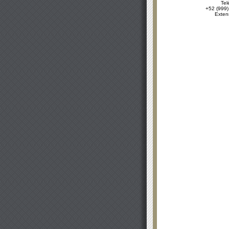
Tel
+52 (999)
Exten