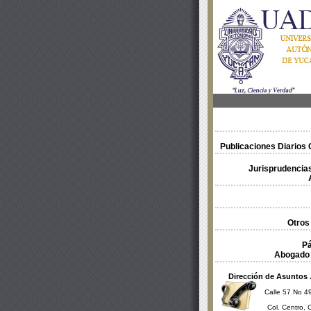
Publicaciones Diarios O
Jurisprudencias
Otros
Pá
Abogado 
Dirección de Asuntos 
Calle 57 No 49
Col. Centro, 