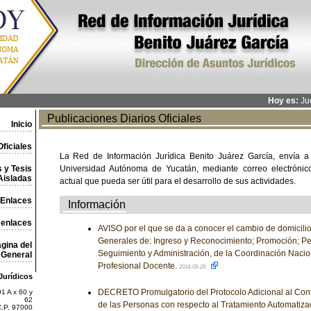
Hoy es:
Jue
Publicaciones Diarios Oficiales
Inicio
ficiales
La Red de Información Jurídica Benito Juárez García, envía a
 y Tesis
Universidad Autónoma de Yucatán, mediante correo electrónico,
Aisladas
actual que pueda ser útil para el desarrollo de sus actividades.
Enlaces
Información
 enlaces
AVISO por el que se da a conocer el cambio de domicilio
Generales de: Ingreso y Reconocimiento; Promoción; Pe
gina del
Seguimiento y Administración, de la Coordinación Nacion
General
Profesional Docente.
2018-09-28
Jurídicos
DECRETO Promulgatorio del Protocolo Adicional al Conv
1 A x 60 y
62
de las Personas con respecto al Tratamiento Automatiza
C.P. 97000