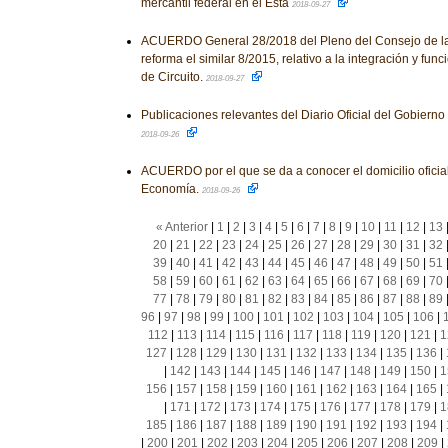
mercantil federal en el Esta
2018-09-27
ACUERDO General 28/2018 del Pleno del Consejo de la 
reforma el similar 8/2015, relativo a la integración y fu
de Circuito.
2018-09-27
Publicaciones relevantes del Diario Oficial del Gobiern
2018-09-26
ACUERDO por el que se da a conocer el domicilio oficial
Economía.
2018-09-26
« Anterior
|
1
|
2
|
3
|
4
|
5
|
6
|
7
|
8
|
9
|
10
|
11
|
12
|
13
20
|
21
|
22
|
23
|
24
|
25
|
26
|
27
|
28
|
29
|
30
|
31
|
32
39
|
40
|
41
|
42
|
43
|
44
|
45
|
46
|
47
|
48
|
49
|
50
|
51
58
|
59
|
60
|
61
|
62
|
63
|
64
|
65
|
66
|
67
|
68
|
69
|
70
77
|
78
|
79
|
80
|
81
|
82
|
83
|
84
|
85
|
86
|
87
|
88
|
89
96
|
97
|
98
|
99
|
100
|
101
|
102
|
103
|
104
|
105
|
106
|
112
|
113
|
114
|
115
|
116
|
117
|
118
|
119
|
120
|
121
|
1
127
|
128
|
129
|
130
|
131
|
132
|
133
|
134
|
135
|
136
|
|
142
|
143
|
144
|
145
|
146
|
147
|
148
|
149
|
150
|
1
156
|
157
|
158
|
159
|
160
|
161
|
162
|
163
|
164
|
165
|
|
171
|
172
|
173
|
174
|
175
|
176
|
177
|
178
|
179
|
1
185
|
186
|
187
|
188
|
189
|
190
|
191
|
192
|
193
|
194
|
|
200
|
201
|
202
|
203
|
204
|
205
|
206
|
207
|
208
|
209
|