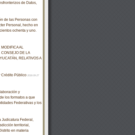
nsfronterizos de Datos,
n de las Personas con
cter Personal, hecho en
cientos ochenta y uno.
MODIFICA AL
 CONSEJO DE LA
YUCATÁN, RELATIVOS A
y Crédito Público
2018-09-27
laboración y
de los formatos a que
ntidades Federativas y los
Judicatura Federal,
icción territorial,
istrito en materia