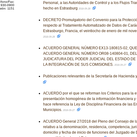
éfono/Fax:
Personal, a las Autoridades de Control y a los Flujos Tra
 930-0900
hecho en Estrasburg
sión: 1151
2018-09-28
DECRETO Promulgatorio del Convenio para la Protecció
respecto al Tratamiento Automatizado de Datos de Cará
Estrasburgo, Francia, el veintiocho de enero de mil nove
2018-09-28
ACUERDO GENERAL NÚMERO EX13-180815-02, QUE 
ACUERDO GENERAL NÚMERO OR08-140804-01, DEL
JUDICATURA DEL PODER JUDICIAL DEL ESTADO DE 
LA INTEGRACIÓN DE SUS COMISIONES.
2018-09-27
Publicaciones relevantes de la Secretaría de Hacienda 
ACUERDO por el que se reforman los Criterios para la e
presentación homogénea de la información financiera y 
hace referencia la Ley de Disciplina Financiera de las E
Municipios.
2018-09-27
ACUERDO General 27/2018 del Pleno del Consejo de la 
relativo a la denominación, residencia, competencia, jurisd
domicilio y fecha de inicio de funciones del Juzgado de D