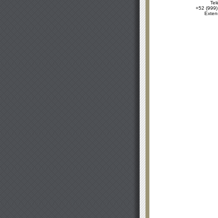
Tel
+52 (999)
Exten