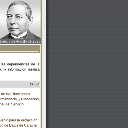
ves, 6 de Agosto de 2026
 las dependencias de la
 la información jurídica
[Subir]
 de las Direcciones
rmanencia, y Planeación,
al del Servicio
enio para la Protección
do de Datos de Carácter