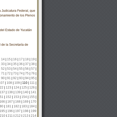
Judicatura Federal, que
ncionamiento de los Plenos
o del Estado de Yucatán
 de la Secretaría de
|
14
|
15
|
16
|
17
|
18
|
19
|
|
33
|
34
|
35
|
36
|
37
|
38
|
|
52
|
53
|
54
|
55
|
56
|
57
|
|
71
|
72
|
73
|
74
|
75
|
76
|
|
90
|
91
|
92
|
93
|
94
|
95
|
107
|
108
|
109
|
110
|
111
|
22
|
123
|
124
|
125
|
126
|
137
|
138
|
139
|
140
|
141
51
|
152
|
153
|
154
|
155
|
166
|
167
|
168
|
169
|
170
80
|
181
|
182
|
183
|
184
|
195
|
196
|
197
|
198
|
199
210
|
211
|
212
|
213
|
214