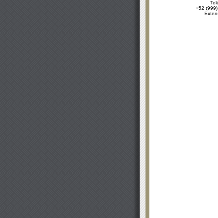
Tel
+52 (999)
Exten