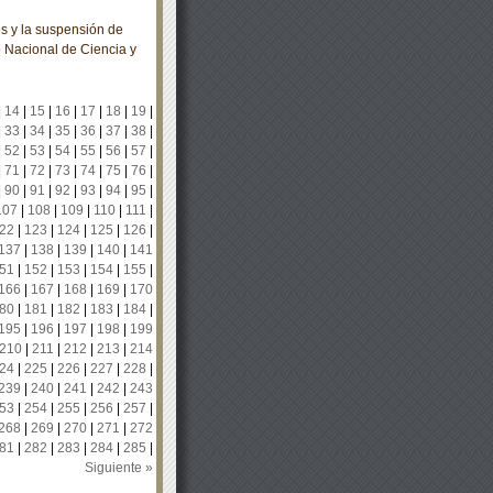
s y la suspensión de
o Nacional de Ciencia y
|
14
|
15
|
16
|
17
|
18
|
19
|
|
33
|
34
|
35
|
36
|
37
|
38
|
|
52
|
53
|
54
|
55
|
56
|
57
|
|
71
|
72
|
73
|
74
|
75
|
76
|
|
90
|
91
|
92
|
93
|
94
|
95
|
107
|
108
|
109
|
110
|
111
|
22
|
123
|
124
|
125
|
126
|
137
|
138
|
139
|
140
|
141
51
|
152
|
153
|
154
|
155
|
166
|
167
|
168
|
169
|
170
80
|
181
|
182
|
183
|
184
|
195
|
196
|
197
|
198
|
199
210
|
211
|
212
|
213
|
214
24
|
225
|
226
|
227
|
228
|
239
|
240
|
241
|
242
|
243
53
|
254
|
255
|
256
|
257
|
268
|
269
|
270
|
271
|
272
81
|
282
|
283
|
284
|
285
|
Siguiente »