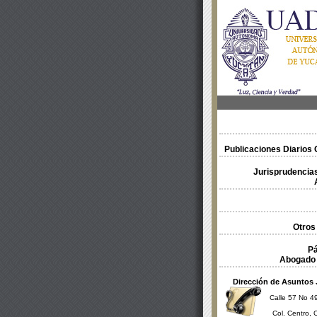
Publicaciones Diarios O
Jurisprudencias
Otros
Pá
Abogado 
Dirección de Asuntos 
Calle 57 No 49
Col. Centro, 