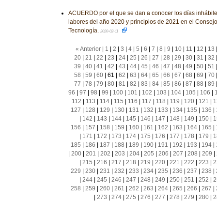
ACUERDO por el que se dan a conocer los días inhábile
labores del año 2020 y principios de 2021 en el Consej
Tecnología.
2020-02-11
« Anterior
|
1
|
2
|
3
|
4
|
5
|
6
|
7
|
8
|
9
|
10
|
11
|
12
|
13
20
|
21
|
22
|
23
|
24
|
25
|
26
|
27
|
28
|
29
|
30
|
31
|
32
39
|
40
|
41
|
42
|
43
|
44
|
45
|
46
|
47
|
48
|
49
|
50
|
51
58
|
59
|
60
|
61
|
62
|
63
|
64
|
65
|
66
|
67
|
68
|
69
|
70
77
|
78
|
79
|
80
|
81
|
82
|
83
|
84
|
85
|
86
|
87
|
88
|
89
96
|
97
|
98
|
99
|
100
|
101
|
102
|
103
|
104
|
105
|
106
|
112
|
113
|
114
|
115
|
116
|
117
|
118
|
119
|
120
|
121
|
1
127
|
128
|
129
|
130
|
131
|
132
|
133
|
134
|
135
|
136
|
|
142
|
143
|
144
|
145
|
146
|
147
|
148
|
149
|
150
|
1
156
|
157
|
158
|
159
|
160
|
161
|
162
|
163
|
164
|
165
|
|
171
|
172
|
173
|
174
|
175
|
176
|
177
|
178
|
179
|
1
185
|
186
|
187
|
188
|
189
|
190
|
191
|
192
|
193
|
194
|
|
200
|
201
|
202
|
203
|
204
|
205
|
206
|
207
|
208
|
209
|
|
215
|
216
|
217
|
218
|
219
|
220
|
221
|
222
|
223
|
2
229
|
230
|
231
|
232
|
233
|
234
|
235
|
236
|
237
|
238
|
|
244
|
245
|
246
|
247
|
248
|
249
|
250
|
251
|
252
|
2
258
|
259
|
260
|
261
|
262
|
263
|
264
|
265
|
266
|
267
|
|
273
|
274
|
275
|
276
|
277
|
278
|
279
|
280
|
2