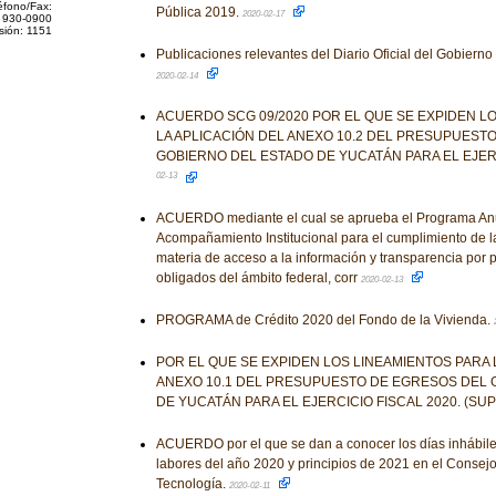
éfono/Fax:
Pública 2019.
2020-02-17
 930-0900
sión: 1151
Publicaciones relevantes del Diario Oficial del Gobiern
2020-02-14
ACUERDO SCG 09/2020 POR EL QUE SE EXPIDEN L
LA APLICACIÓN DEL ANEXO 10.2 DEL PRESUPUEST
GOBIERNO DEL ESTADO DE YUCATÁN PARA EL EJERC
02-13
ACUERDO mediante el cual se aprueba el Programa Anua
Acompañamiento Institucional para el cumplimiento de l
materia de acceso a la información y transparencia por p
obligados del ámbito federal, corr
2020-02-13
PROGRAMA de Crédito 2020 del Fondo de la Vivienda.
POR EL QUE SE EXPIDEN LOS LINEAMIENTOS PARA 
ANEXO 10.1 DEL PRESUPUESTO DE EGRESOS DEL 
DE YUCATÁN PARA EL EJERCICIO FISCAL 2020. (S
ACUERDO por el que se dan a conocer los días inhábile
labores del año 2020 y principios de 2021 en el Consej
Tecnología.
2020-02-11