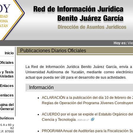
Hoy es:
Vie
Publicaciones Diarios Oficiales
Inicio
ficiales
La Red de Información Jurídica Benito Juárez García, envía a
 y Tesis
Universidad Autónoma de Yucatán, mediante correo electrónico,
Aisladas
actual que pueda ser útil para el desarrollo de sus actividades.
Enlaces
Información
 enlaces
ACLARACIÓN a la publicación del día 10 de febrero de 2
Reglas de Operación del Programa Jóvenes Construyen
gina del
General
ACUERDO por el que se expide el Estatuto Orgánico de
Jurídicos
Ciencia y Tecnología.
2020-02-17
1 A x 60 y
62
PROGRAMA Anual de Auditorías para la Fiscalización Su
C.P. 97000