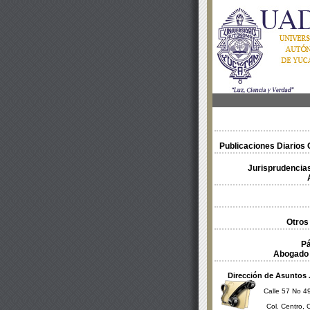
Publicaciones Diarios O
Jurisprudencias
Otros
Pá
Abogado 
Dirección de Asuntos 
Calle 57 No 49
Col. Centro, 