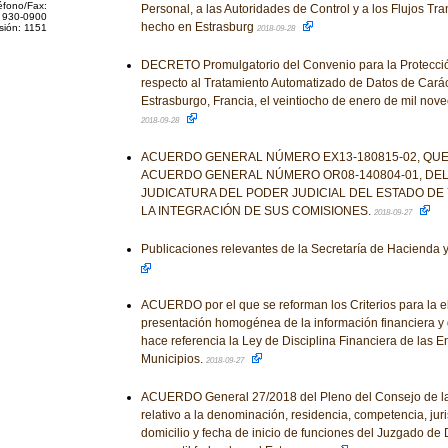
éfono/Fax:
Personal, a las Autoridades de Control y a los Flujos Tra
 930-0900
hecho en Estrasburg
sión: 1151
2018-09-28
DECRETO Promulgatorio del Convenio para la Protecció
respecto al Tratamiento Automatizado de Datos de Cará
Estrasburgo, Francia, el veintiocho de enero de mil nove
2018-09-28
ACUERDO GENERAL NÚMERO EX13-180815-02, QUE 
ACUERDO GENERAL NÚMERO OR08-140804-01, DEL
JUDICATURA DEL PODER JUDICIAL DEL ESTADO DE 
LA INTEGRACIÓN DE SUS COMISIONES.
2018-09-27
Publicaciones relevantes de la Secretaría de Hacienda 
ACUERDO por el que se reforman los Criterios para la e
presentación homogénea de la información financiera y 
hace referencia la Ley de Disciplina Financiera de las E
Municipios.
2018-09-27
ACUERDO General 27/2018 del Pleno del Consejo de la 
relativo a la denominación, residencia, competencia, jurisd
domicilio y fecha de inicio de funciones del Juzgado de D