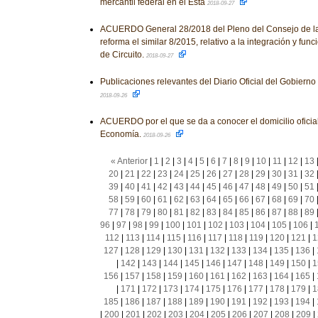
mercantil federal en el Esta
2018-09-27
ACUERDO General 28/2018 del Pleno del Consejo de la 
reforma el similar 8/2015, relativo a la integración y fu
de Circuito.
2018-09-27
Publicaciones relevantes del Diario Oficial del Gobiern
2018-09-26
ACUERDO por el que se da a conocer el domicilio oficial
Economía.
2018-09-26
« Anterior
|
1
|
2
|
3
|
4
|
5
|
6
|
7
|
8
|
9
|
10
|
11
|
12
|
13
20
|
21
|
22
|
23
|
24
|
25
|
26
|
27
|
28
|
29
|
30
|
31
|
32
39
|
40
|
41
|
42
|
43
|
44
|
45
|
46
|
47
|
48
|
49
|
50
|
51
58
|
59
|
60
|
61
|
62
|
63
|
64
|
65
|
66
|
67
|
68
|
69
|
70
77
|
78
|
79
|
80
|
81
|
82
|
83
|
84
|
85
|
86
|
87
|
88
|
89
96
|
97
|
98
|
99
|
100
|
101
|
102
|
103
|
104
|
105
|
106
|
112
|
113
|
114
|
115
|
116
|
117
|
118
|
119
|
120
|
121
|
1
127
|
128
|
129
|
130
|
131
|
132
|
133
|
134
|
135
|
136
|
|
142
|
143
|
144
|
145
|
146
|
147
|
148
|
149
|
150
|
1
156
|
157
|
158
|
159
|
160
|
161
|
162
|
163
|
164
|
165
|
|
171
|
172
|
173
|
174
|
175
|
176
|
177
|
178
|
179
|
1
185
|
186
|
187
|
188
|
189
|
190
|
191
|
192
|
193
|
194
|
|
200
|
201
|
202
|
203
|
204
|
205
|
206
|
207
|
208
|
209
|