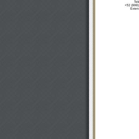
Tel
+52 (999)
Exten