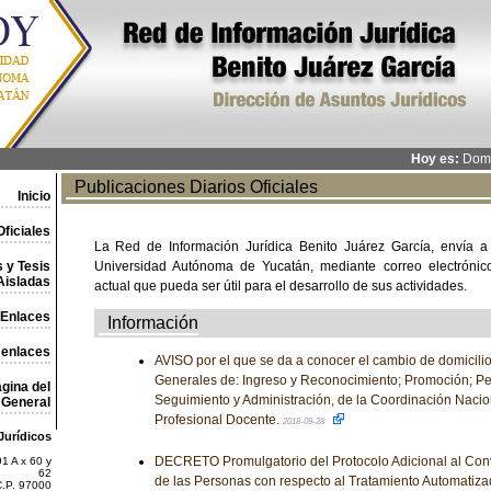
Hoy es:
Domi
Publicaciones Diarios Oficiales
Inicio
ficiales
La Red de Información Jurídica Benito Juárez García, envía a
 y Tesis
Universidad Autónoma de Yucatán, mediante correo electrónico,
Aisladas
actual que pueda ser útil para el desarrollo de sus actividades.
Enlaces
Información
 enlaces
AVISO por el que se da a conocer el cambio de domicilio
Generales de: Ingreso y Reconocimiento; Promoción; Pe
gina del
Seguimiento y Administración, de la Coordinación Nacion
General
Profesional Docente.
2018-09-28
Jurídicos
DECRETO Promulgatorio del Protocolo Adicional al Conv
1 A x 60 y
62
de las Personas con respecto al Tratamiento Automatiza
C.P. 97000