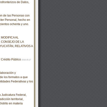
nsfronterizos de Datos,
n de las Personas con
cter Personal, hecho en
cientos ochenta y uno.
MODIFICA AL
 CONSEJO DE LA
YUCATÁN, RELATIVOS A
y Crédito Público
2018-09-27
laboración y
de los formatos a que
ntidades Federativas y los
Judicatura Federal,
icción territorial,
istrito en materia