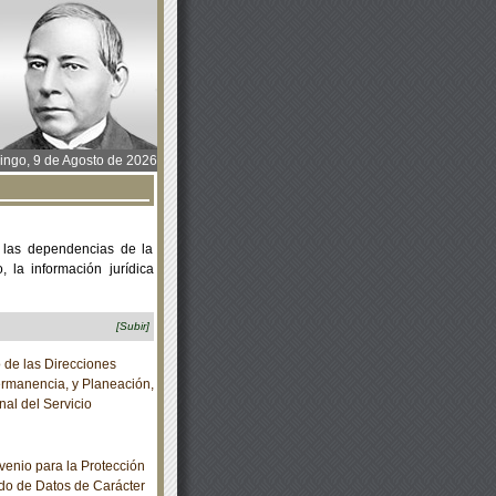
ngo, 9 de Agosto de 2026
 las dependencias de la
 la información jurídica
[Subir]
 de las Direcciones
rmanencia, y Planeación,
al del Servicio
enio para la Protección
do de Datos de Carácter