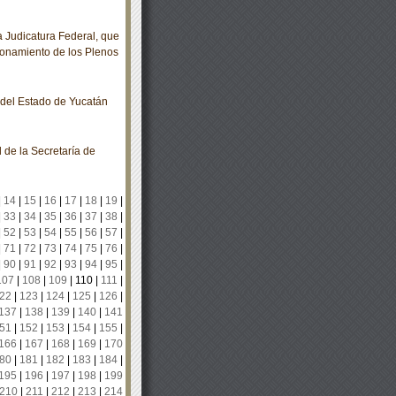
Judicatura Federal, que
ncionamiento de los Plenos
o del Estado de Yucatán
 de la Secretaría de
|
14
|
15
|
16
|
17
|
18
|
19
|
|
33
|
34
|
35
|
36
|
37
|
38
|
|
52
|
53
|
54
|
55
|
56
|
57
|
|
71
|
72
|
73
|
74
|
75
|
76
|
|
90
|
91
|
92
|
93
|
94
|
95
|
107
|
108
|
109
|
110
|
111
|
22
|
123
|
124
|
125
|
126
|
137
|
138
|
139
|
140
|
141
51
|
152
|
153
|
154
|
155
|
166
|
167
|
168
|
169
|
170
80
|
181
|
182
|
183
|
184
|
195
|
196
|
197
|
198
|
199
210
|
211
|
212
|
213
|
214