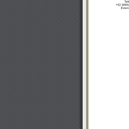
Tel
+52 (999)
Exten