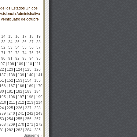
de los Estados Unidos
sistencia Administrativa
 veinticuatro de octubre
|
14
|
15
|
16
|
17
|
18
|
19
|
|
33
|
34
|
35
|
36
|
37
|
38
|
|
52
|
53
|
54
|
55
|
56
|
57
|
|
71
|
72
|
73
|
74
|
75
|
76
|
|
90
|
91
|
92
|
93
|
94
|
95
|
107
|
108
|
109
|
110
|
111
|
22
|
123
|
124
|
125
|
126
|
137
|
138
|
139
|
140
|
141
51
|
152
|
153
|
154
|
155
|
166
|
167
|
168
|
169
|
170
80
|
181
|
182
|
183
|
184
|
195
|
196
|
197
|
198
|
199
210
|
211
|
212
|
213
|
214
24
|
225
|
226
|
227
|
228
|
239
|
240
|
241
|
242
|
243
53
|
254
|
255
|
256
|
257
|
268
|
269
|
270
|
271
|
272
81
|
282
|
283
|
284
|
285
|
Siguiente »