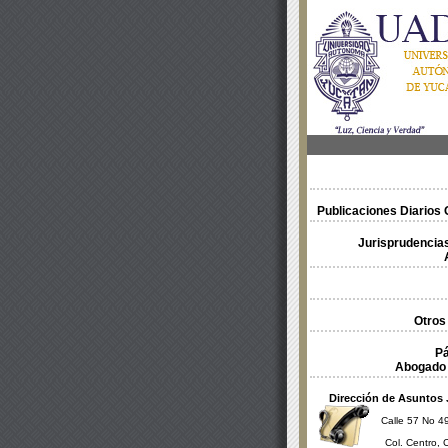
Publicaciones Diarios O
Jurisprudencias
Otros
Pá
Abogado 
Dirección de Asuntos 
Calle 57 No 49
Col. Centro, 