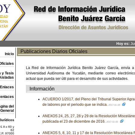
Hoy es:
Jue
Publicaciones Diarios Oficiales
Inicio
ficiales
La Red de Información Jurídica Benito Juárez García, envía a
 y Tesis
Universidad Autónoma de Yucatán, mediante correo electrónico,
Aisladas
actual que pueda ser útil para el desarrollo de sus actividades.
Enlaces
Información
 enlaces
ACUERDO 1/2017, del Pleno del Tribunal Superior Agrari
de labores por el periodo que se indica.
2017-01-06
gina del
General
ANEXOS 24, 25, 27, 28 y 29 de la Resolución Misceláne
Jurídicos
publicada el 23 de diciembre de 2016.
2017-01-06
1 A x 60 y
62
ANEXOS 5, 8, 10, 11 y 17 de la Resolución Miscelánea F
C.P. 97000