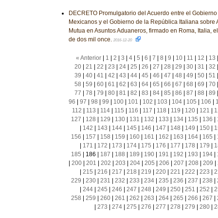
DECRETO Promulgatorio del Acuerdo entre el Gobierno 
Mexicanos y el Gobierno de la República Italiana sobre A
Mutua en Asuntos Aduaneros, firmado en Roma, Italia, el
de dos mil once.
2016-12-20
« Anterior
|
1
|
2
|
3
|
4
|
5
|
6
|
7
|
8
|
9
|
10
|
11
|
12
|
13
20
|
21
|
22
|
23
|
24
|
25
|
26
|
27
|
28
|
29
|
30
|
31
|
32
39
|
40
|
41
|
42
|
43
|
44
|
45
|
46
|
47
|
48
|
49
|
50
|
51
58
|
59
|
60
|
61
|
62
|
63
|
64
|
65
|
66
|
67
|
68
|
69
|
70
77
|
78
|
79
|
80
|
81
|
82
|
83
|
84
|
85
|
86
|
87
|
88
|
89
96
|
97
|
98
|
99
|
100
|
101
|
102
|
103
|
104
|
105
|
106
|
112
|
113
|
114
|
115
|
116
|
117
|
118
|
119
|
120
|
121
|
1
127
|
128
|
129
|
130
|
131
|
132
|
133
|
134
|
135
|
136
|
|
142
|
143
|
144
|
145
|
146
|
147
|
148
|
149
|
150
|
1
156
|
157
|
158
|
159
|
160
|
161
|
162
|
163
|
164
|
165
|
|
171
|
172
|
173
|
174
|
175
|
176
|
177
|
178
|
179
|
1
185
|
186
|
187
|
188
|
189
|
190
|
191
|
192
|
193
|
194
|
|
200
|
201
|
202
|
203
|
204
|
205
|
206
|
207
|
208
|
209
|
|
215
|
216
|
217
|
218
|
219
|
220
|
221
|
222
|
223
|
2
229
|
230
|
231
|
232
|
233
|
234
|
235
|
236
|
237
|
238
|
|
244
|
245
|
246
|
247
|
248
|
249
|
250
|
251
|
252
|
2
258
|
259
|
260
|
261
|
262
|
263
|
264
|
265
|
266
|
267
|
|
273
|
274
|
275
|
276
|
277
|
278
|
279
|
280
|
2