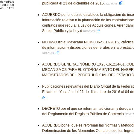
éfono/Fax:
publicada el 23 de diciembre de 2016.
2017-01-05
 930-0900
sión: 1151
ACUERDO por el que se establece la obligación de inco
información relativa a la planeación de las contratacione
contratos que regula la Ley de Adquisiciones, Arrendami
Sector Público y la Ley d
2017-01-05
NORMA Oficial Mexicana NOM-036-SCFI-2016, Prácticas 
de información y disposiciones generales en la prestació
2017-01-05
ACUERDO GENERAL NÚMERO EX23-161214-01, QUE
MECANISMOS PARA EL OTORGAMIENTO DEL HABER 
MAGISTRADOS DEL PODER JUDICIAL DEL ESTADO 
Publicaciones relevantes del Diario Oficial de la Federa
Estado de Yucatán del 21 de diciembre de 2016 al 04 d
DECRETO por el que se reforman, adicionan y derogan 
del Reglamento del Registro Público de Comercio.
2016-12
ACUERDO por el que se reforman las Normas y Metodol
Determinación de los Momentos Contables de los Ingre