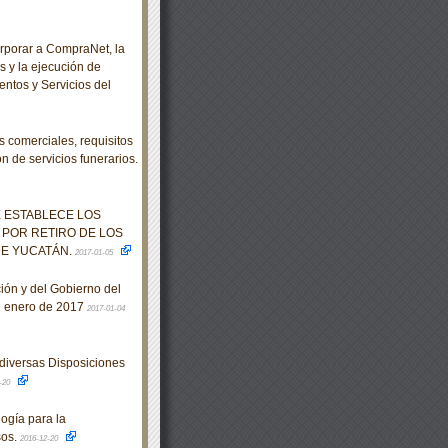
rporar a CompraNet, la
s y la ejecución de
entos y Servicios del
comerciales, requisitos
n de servicios funerarios.
 ESTABLECE LOS
POR RETIRO DE LOS
DE YUCATÁN.
2017-01-05
ción y del Gobierno del
e enero de 2017
2017-01-04
diversas Disposiciones
-20
ogía para la
sos.
2016-12-20