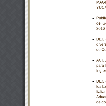
MAGI
YUC
Publi
del G
2016 
DECRE
diver
de Co
ACUER
para 
Ingre
DECRE
los E
Itali
Aduan
de do