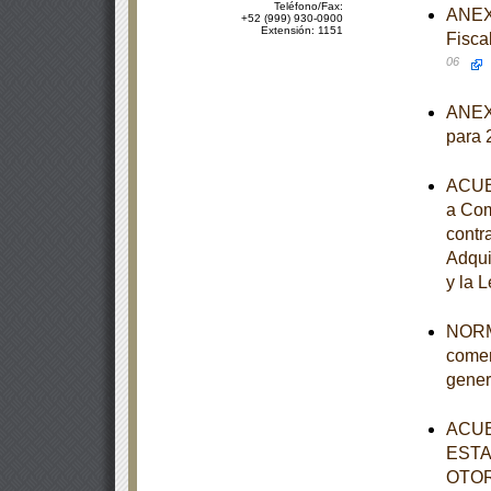
Teléfono/Fax:
ANEXO
+52 (999) 930-0900
Extensión: 1151
Fisca
06
ANEXO
para 
ACUER
a Com
contr
Adqui
y la 
NORMA
comer
gener
ACUE
ESTA
OTOR