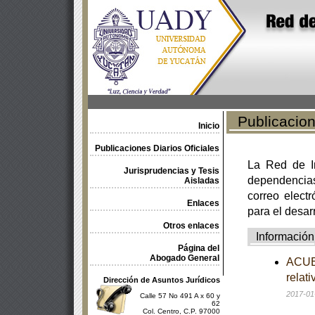
Publicacione
Inicio
Publicaciones Diarios Oficiales
La Red de In
Jurisprudencias y Tesis
dependencia
Aisladas
correo electr
Enlaces
para el desar
Otros enlaces
Información
Página del
Abogado General
ACUER
relat
Dirección de Asuntos Jurídicos
2017-01
Calle 57 No 491 A x 60 y
62
Col. Centro, C.P. 97000