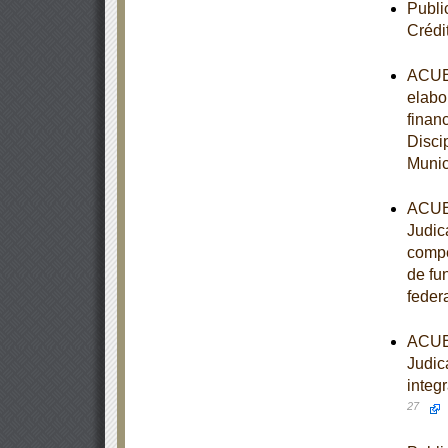
Publi
Crédi
ACUER
elabo
finan
Disci
Munic
ACUER
Judic
compet
de fu
feder
ACUER
Judica
integ
27