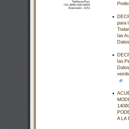
Teléfono/Fax:
Profe
+52 (999) 930-0900
Extensión: 1151
DECRE
para 
Trata
las A
Datos
DECRE
las P
Datos
veint
ACUE
MODI
1408
PODE
A LA