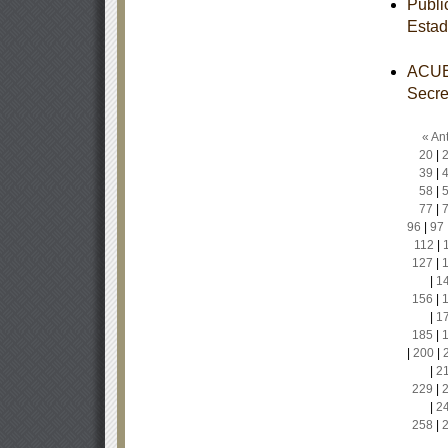
Publi
Estad
ACUER
Secre
« Ant
20
|
39
|
58
|
77
|
96
|
97
112
|
127
|
|
1
156
|
|
1
185
|
|
200
|
|
2
229
|
|
2
258
|