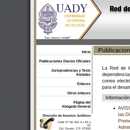
Publicacione
Inicio
Publicaciones Diarios Oficiales
La Red de In
Jurisprudencias y Tesis
dependencia
Aisladas
correo electr
Enlaces
para el desar
Otros enlaces
Información
Página del
Abogado General
AVISO
las D
Dirección de Asuntos Jurídicos
Promo
Calle 57 No 491 A x 60 y
62
Admin
Col. Centro, C.P. 97000