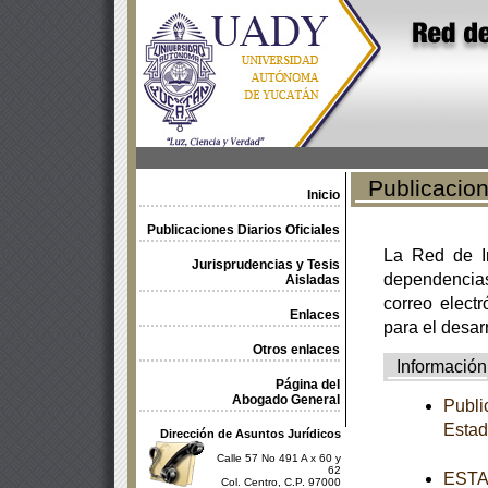
Publicacione
Inicio
Publicaciones Diarios Oficiales
La Red de In
Jurisprudencias y Tesis
dependencia
Aisladas
correo electr
Enlaces
para el desar
Otros enlaces
Información
Página del
Abogado General
Publi
Esta
Dirección de Asuntos Jurídicos
Calle 57 No 491 A x 60 y
62
ESTAT
Col. Centro, C.P. 97000