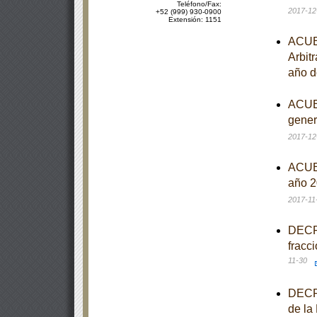
Teléfono/Fax:
2017-12
+52 (999) 930-0900
Extensión: 1151
ACUER
Arbitr
año d
ACUER
gener
2017-12
ACUER
año 2
2017-11
DECRE
fracc
11-30
DECRE
de la