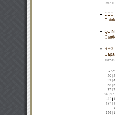
2017-11
DÉCIM
Catál
QUINT
Catál
REGLA
Capac
2017-11
« Ant
20
|
39
|
58
|
77
|
96
|
97
112
|
127
|
|
1
156
|