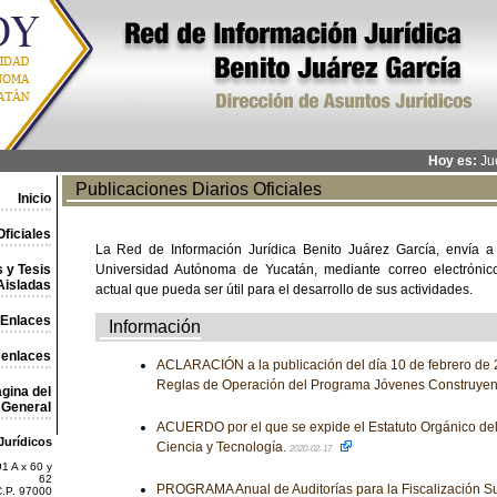
Hoy es:
Jue
Publicaciones Diarios Oficiales
Inicio
ficiales
La Red de Información Jurídica Benito Juárez García, envía a
 y Tesis
Universidad Autónoma de Yucatán, mediante correo electrónico,
Aisladas
actual que pueda ser útil para el desarrollo de sus actividades.
Enlaces
Información
 enlaces
ACLARACIÓN a la publicación del día 10 de febrero de 2
Reglas de Operación del Programa Jóvenes Construyen
gina del
General
ACUERDO por el que se expide el Estatuto Orgánico de
Jurídicos
Ciencia y Tecnología.
2020-02-17
1 A x 60 y
62
PROGRAMA Anual de Auditorías para la Fiscalización Su
C.P. 97000