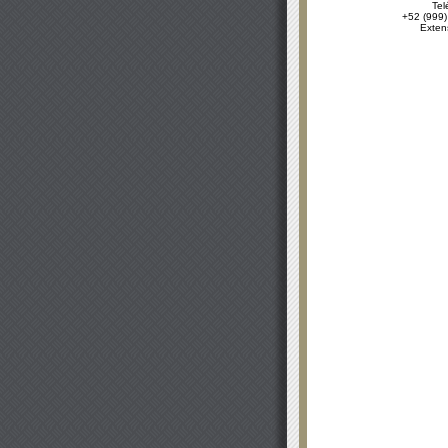
Tel
+52 (999)
Exten