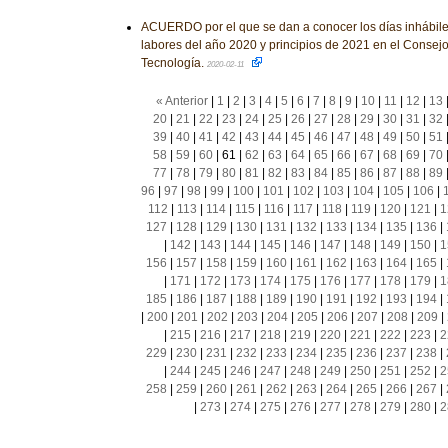
ACUERDO por el que se dan a conocer los días inhábile
labores del año 2020 y principios de 2021 en el Consej
Tecnología.
2020-02-11
« Anterior
|
1
|
2
|
3
|
4
|
5
|
6
|
7
|
8
|
9
|
10
|
11
|
12
|
13
20
|
21
|
22
|
23
|
24
|
25
|
26
|
27
|
28
|
29
|
30
|
31
|
32
39
|
40
|
41
|
42
|
43
|
44
|
45
|
46
|
47
|
48
|
49
|
50
|
51
58
|
59
|
60
|
61
|
62
|
63
|
64
|
65
|
66
|
67
|
68
|
69
|
70
77
|
78
|
79
|
80
|
81
|
82
|
83
|
84
|
85
|
86
|
87
|
88
|
89
96
|
97
|
98
|
99
|
100
|
101
|
102
|
103
|
104
|
105
|
106
|
112
|
113
|
114
|
115
|
116
|
117
|
118
|
119
|
120
|
121
|
1
127
|
128
|
129
|
130
|
131
|
132
|
133
|
134
|
135
|
136
|
|
142
|
143
|
144
|
145
|
146
|
147
|
148
|
149
|
150
|
1
156
|
157
|
158
|
159
|
160
|
161
|
162
|
163
|
164
|
165
|
|
171
|
172
|
173
|
174
|
175
|
176
|
177
|
178
|
179
|
1
185
|
186
|
187
|
188
|
189
|
190
|
191
|
192
|
193
|
194
|
|
200
|
201
|
202
|
203
|
204
|
205
|
206
|
207
|
208
|
209
|
|
215
|
216
|
217
|
218
|
219
|
220
|
221
|
222
|
223
|
2
229
|
230
|
231
|
232
|
233
|
234
|
235
|
236
|
237
|
238
|
|
244
|
245
|
246
|
247
|
248
|
249
|
250
|
251
|
252
|
2
258
|
259
|
260
|
261
|
262
|
263
|
264
|
265
|
266
|
267
|
|
273
|
274
|
275
|
276
|
277
|
278
|
279
|
280
|
2