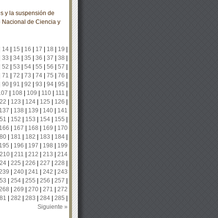
s y la suspensión de
o Nacional de Ciencia y
|
14
|
15
|
16
|
17
|
18
|
19
|
|
33
|
34
|
35
|
36
|
37
|
38
|
|
52
|
53
|
54
|
55
|
56
|
57
|
|
71
|
72
|
73
|
74
|
75
|
76
|
|
90
|
91
|
92
|
93
|
94
|
95
|
107
|
108
|
109
|
110
|
111
|
22
|
123
|
124
|
125
|
126
|
137
|
138
|
139
|
140
|
141
51
|
152
|
153
|
154
|
155
|
166
|
167
|
168
|
169
|
170
80
|
181
|
182
|
183
|
184
|
195
|
196
|
197
|
198
|
199
210
|
211
|
212
|
213
|
214
24
|
225
|
226
|
227
|
228
|
239
|
240
|
241
|
242
|
243
53
|
254
|
255
|
256
|
257
|
268
|
269
|
270
|
271
|
272
81
|
282
|
283
|
284
|
285
|
Siguiente »