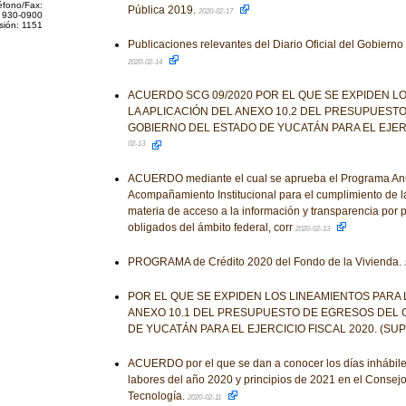
éfono/Fax:
Pública 2019.
2020-02-17
 930-0900
sión: 1151
Publicaciones relevantes del Diario Oficial del Gobiern
2020-02-14
ACUERDO SCG 09/2020 POR EL QUE SE EXPIDEN L
LA APLICACIÓN DEL ANEXO 10.2 DEL PRESUPUEST
GOBIERNO DEL ESTADO DE YUCATÁN PARA EL EJERC
02-13
ACUERDO mediante el cual se aprueba el Programa Anua
Acompañamiento Institucional para el cumplimiento de l
materia de acceso a la información y transparencia por p
obligados del ámbito federal, corr
2020-02-13
PROGRAMA de Crédito 2020 del Fondo de la Vivienda.
POR EL QUE SE EXPIDEN LOS LINEAMIENTOS PARA 
ANEXO 10.1 DEL PRESUPUESTO DE EGRESOS DEL 
DE YUCATÁN PARA EL EJERCICIO FISCAL 2020. (S
ACUERDO por el que se dan a conocer los días inhábile
labores del año 2020 y principios de 2021 en el Consej
Tecnología.
2020-02-11