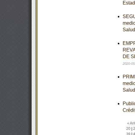
Estad
SEGUN
medic
Salu
EMPR
REVA
DE S
2020-05
PRIME
medic
Salu
Publi
Crédi
« Ant
20
|
39
|