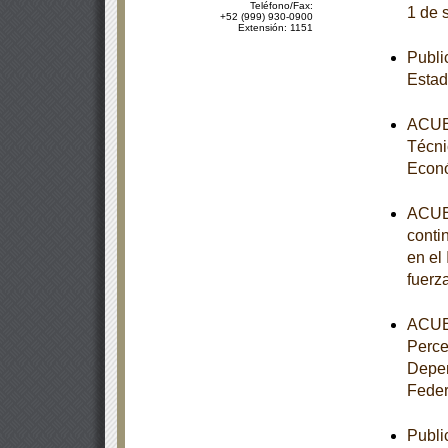
Teléfono/Fax:
1 de 
+52 (999) 930-0900
Extensión: 1151
Publi
Estad
ACUER
Técni
Econ
ACUER
conti
en el
fuerz
ACUER
Perce
Depen
Feder
Publi