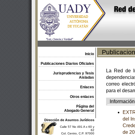
Publicacione
Inicio
Publicaciones Diarios Oficiales
La Red de In
Jurisprudencias y Tesis
dependencia
Aisladas
correo electr
Enlaces
para el desar
Otros enlaces
Información
Página del
Abogado General
EXTRA
del I
Dirección de Asuntos Jurídicos
Crede
Calle 57 No 491 A x 60 y
62
de 20
Col. Centro, C.P. 97000