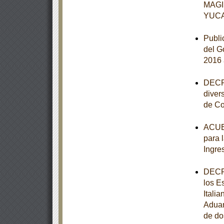
MAGI
YUC
Publi
del G
2016 
DECRE
diver
de Co
ACUER
para 
Ingre
DECRE
los E
Itali
Aduan
de do