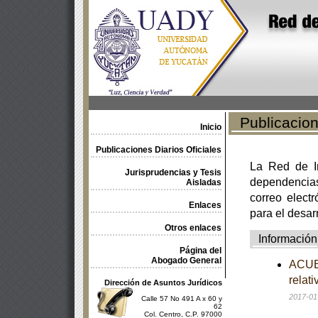
Publicacione
Inicio
Publicaciones Diarios Oficiales
La Red de In
Jurisprudencias y Tesis
dependencia
Aisladas
correo electr
Enlaces
para el desar
Otros enlaces
Información
Página del
Abogado General
ACUER
relat
Dirección de Asuntos Jurídicos
2017-01
Calle 57 No 491 A x 60 y
62
Col. Centro, C.P. 97000