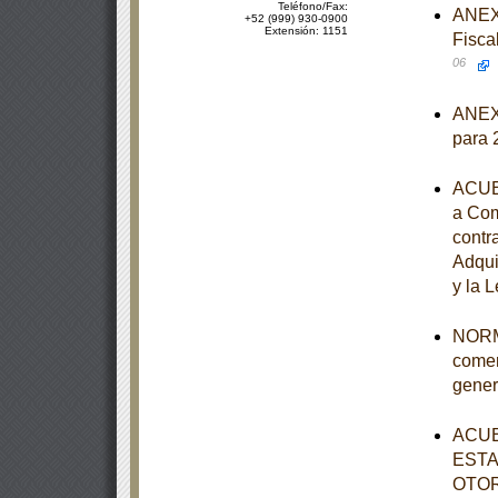
Teléfono/Fax:
ANEXO
+52 (999) 930-0900
Extensión: 1151
Fisca
06
ANEXO
para 
ACUER
a Com
contr
Adqui
y la 
NORMA
comer
gener
ACUE
ESTA
OTOR