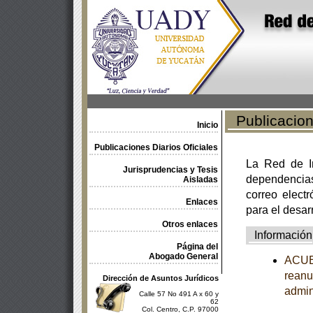
Publicacione
Inicio
Publicaciones Diarios Oficiales
La Red de In
Jurisprudencias y Tesis
dependencia
Aisladas
correo electr
Enlaces
para el desar
Otros enlaces
Información
Página del
Abogado General
ACUER
reanu
Dirección de Asuntos Jurídicos
admin
Calle 57 No 491 A x 60 y
62
Col. Centro, C.P. 97000