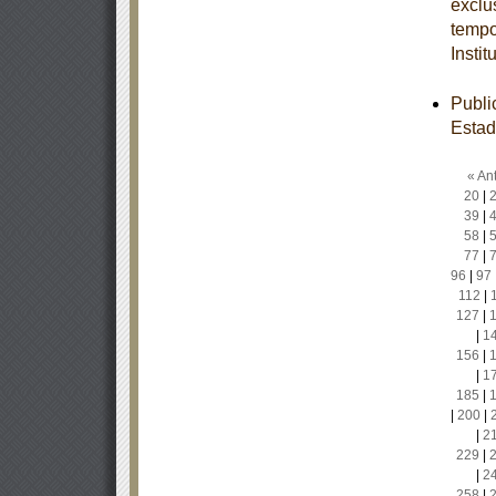
exclu
tempo
Insti
Publi
Estad
« Ant
20
|
39
|
58
|
77
|
96
|
97
112
|
127
|
|
1
156
|
|
1
185
|
|
200
|
|
2
229
|
|
2
258
|