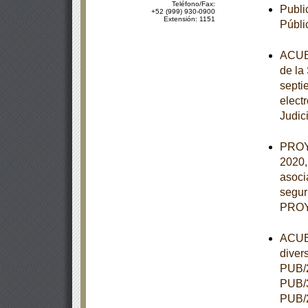
Teléfono/Fax:
Publi
+52 (999) 930-0900
Extensión: 1151
Públi
ACUER
de la
septie
elect
Judic
PROY
2020,
asoci
segur
PROY
ACUER
diver
PUB/2
PUB/3
PUB/2