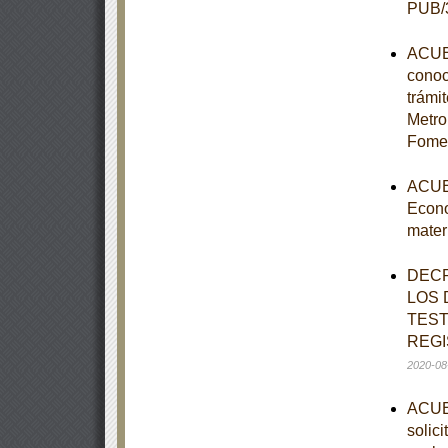
PUB/3
ACUER
conoc
trámi
Metro
Fomen
ACUER
Econo
mater
DECR
LOS 
TEST
REGI
2020-08
ACUER
solic