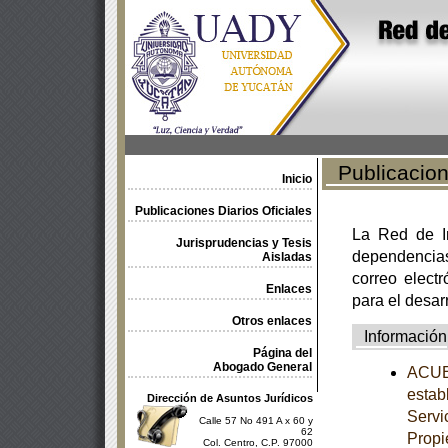
Publicacione
Inicio
Publicaciones Diarios Oficiales
La Red de In
Jurisprudencias y Tesis
dependencia
Aisladas
correo electr
Enlaces
para el desar
Otros enlaces
Información
Página del
Abogado General
ACUER
estab
Dirección de Asuntos Jurídicos
Servi
Calle 57 No 491 A x 60 y
62
Propi
Col. Centro, C.P. 97000