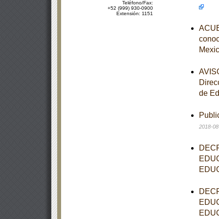
Teléfono/Fax:
+52 (999) 930-0900
Extensión: 1151
ACUER
conoce
Mexic
AVISO
Direc
de Ed
Publi
2018-08
DECR
EDUC
EDUC
DECR
EDUC
EDUC