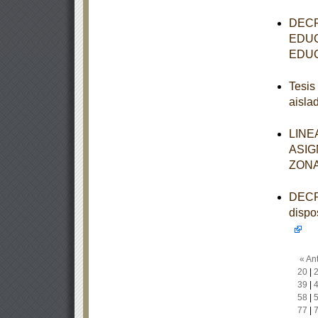
DECR
EDUC
EDUC
Tesis
aisla
LINE
ASIG
ZONA
DECRE
dispo
« Ant
20
|
39
|
58
|
77
|