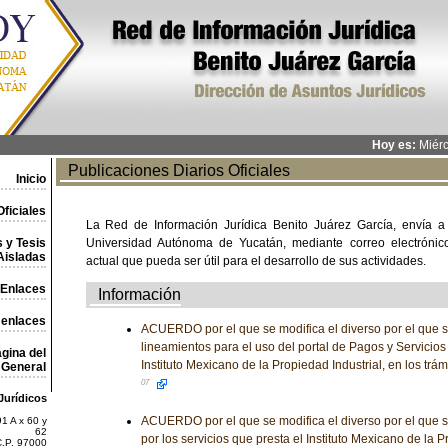
Hoy es:
Miérc
Publicaciones Diarios Oficiales
Inicio
ficiales
La Red de Información Jurídica Benito Juárez García, envía a
 y Tesis
Universidad Autónoma de Yucatán, mediante correo electrónico,
Aisladas
actual que pueda ser útil para el desarrollo de sus actividades.
Enlaces
Información
 enlaces
ACUERDO por el que se modifica el diverso por el que s
lineamientos para el uso del portal de Pagos y Servicios
gina del
Instituto Mexicano de la Propiedad Industrial, en los trá
General
07
Jurídicos
ACUERDO por el que se modifica el diverso por el que se
1 A x 60 y
62
por los servicios que presta el Instituto Mexicano de la P
C.P. 97000