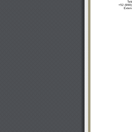
Tel
+52 (999)
Exten