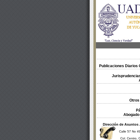
Publicaciones Diarios O
Jurisprudencias
Otros
Pá
Abogado 
Dirección de Asuntos 
Calle 57 No 49
Col. Centro, 