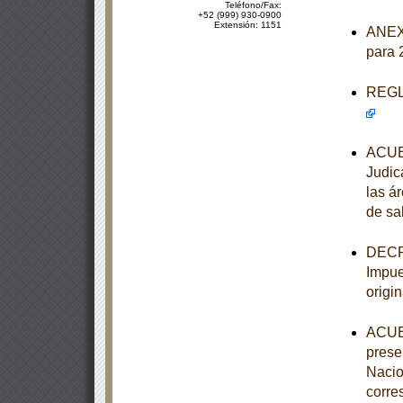
Teléfono/Fax:
+52 (999) 930-0900
Extensión: 1151
ANEXO
para 
REGLA
ACUER
Judic
las á
de sa
DECRE
Impue
origi
ACUER
prese
Nacio
corre