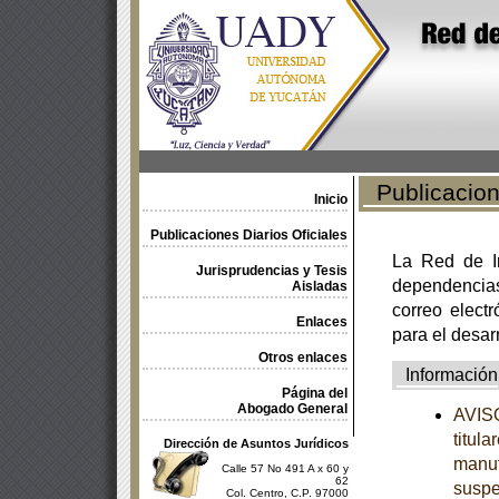
Publicacione
Inicio
Publicaciones Diarios Oficiales
La Red de In
Jurisprudencias y Tesis
dependencia
Aisladas
correo electr
Enlaces
para el desar
Otros enlaces
Información
Página del
Abogado General
AVISO
titul
Dirección de Asuntos Jurídicos
manuf
Calle 57 No 491 A x 60 y
62
suspe
Col. Centro, C.P. 97000