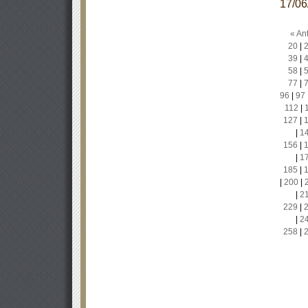
17/0
« Ant
20
|
39
|
58
|
77
|
96
|
97
112
|
127
|
|
1
156
|
|
1
185
|
|
200
|
|
2
229
|
|
2
258
|