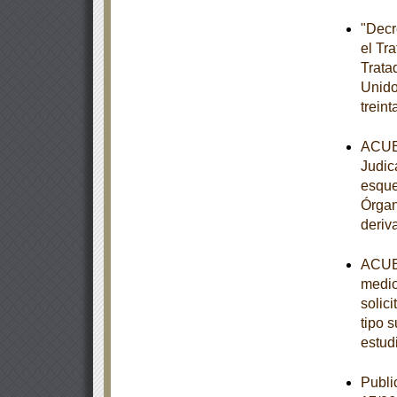
"Decr
el Tr
Trata
Unido
trein
ACUER
Judic
esque
Órgan
deriv
ACUER
medio
solic
tipo s
estud
Publi