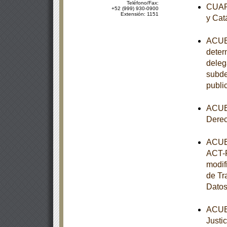
Teléfono/Fax:
CUART
+52 (999) 930-0900
Extensión: 1151
y Cat
ACUER
determ
deleg
subde
publi
ACUER
Dere
ACUER
ACT-P
modif
de Tr
Datos
ACUER
Justi