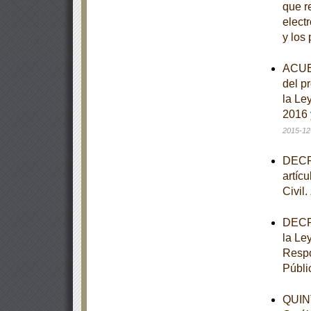
que re
elect
y los
ACUER
del p
la Le
2016 
2015-12
DECRE
artíc
Civil.
DECRE
la Le
Respo
Públi
QUINT