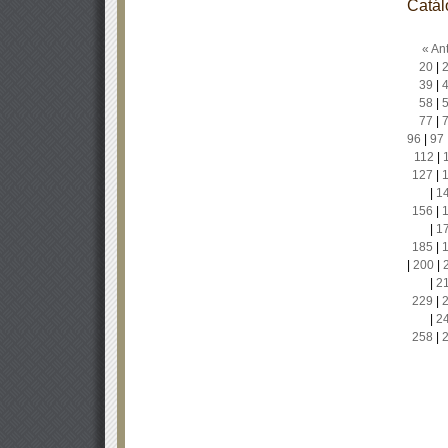
Catál
« Ant
20
|
39
|
58
|
77
|
96
|
97
112
|
127
|
|
1
156
|
|
1
185
|
|
200
|
|
2
229
|
|
2
258
|