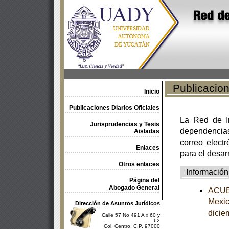
Publicacione
Inicio
Publicaciones Diarios Oficiales
La Red de In
Jurisprudencias y Tesis
dependencia
Aisladas
correo electr
Enlaces
para el desar
Otros enlaces
Información
Página del
Abogado General
ACUER
Mexic
Dirección de Asuntos Jurídicos
dicie
Calle 57 No 491 A x 60 y
62
Col. Centro, C.P. 97000