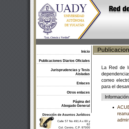
Publicacione
Inicio
Publicaciones Diarios Oficiales
La Red de In
Jurisprudencias y Tesis
dependencia
Aisladas
correo electr
Enlaces
para el desar
Otros enlaces
Información
Página del
Abogado General
ACUER
reanu
Dirección de Asuntos Jurídicos
admin
Calle 57 No 491 A x 60 y
62
Col. Centro, C.P. 97000