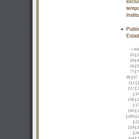
exclu
tempo
Insti
Publi
Estad
« Ant
20
|
39
|
58
|
77
|
96
|
97
112
|
127
|
|
1
156
|
|
1
185
|
|
200
|
|
2
229
|
|
2
258
|