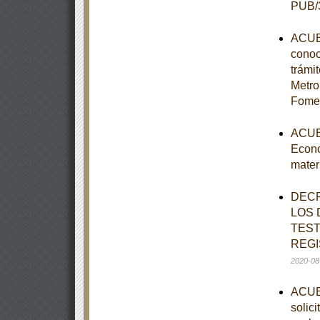
PUB/3
ACUER
conoc
trámi
Metro
Fomen
ACUER
Econo
mater
DECR
LOS 
TEST
REGI
2020-08
ACUER
solic