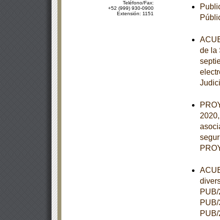
Teléfono/Fax:
Publi
+52 (999) 930-0900
Extensión: 1151
Públi
ACUER
de la
septie
elect
Judic
PROY
2020,
asoci
segur
PROY
ACUER
diver
PUB/2
PUB/3
PUB/2