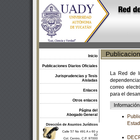
Publicacione
Inicio
Publicaciones Diarios Oficiales
La Red de In
Jurisprudencias y Tesis
dependencia
Aisladas
correo electr
Enlaces
para el desar
Otros enlaces
Información
Página del
Abogado General
Publi
Estad
Dirección de Asuntos Jurídicos
Calle 57 No 491 A x 60 y
62
DECRE
Col. Centro, C.P. 97000