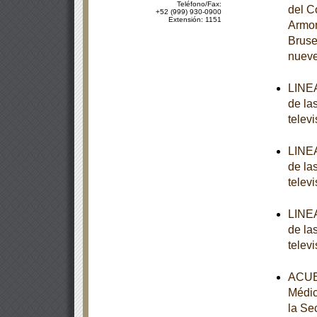
Teléfono/Fax:
del C
+52 (999) 930-0900
Extensión: 1151
Armon
Bruse
nuev
LINEA
de la
televi
LINEA
de la
televi
LINEA
de la
televi
ACUER
Médic
la Se