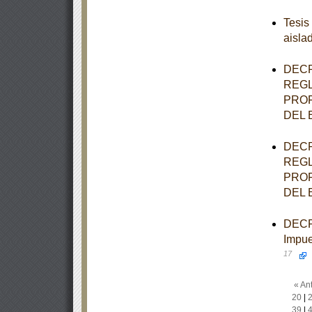
Tesis
aisla
DECR
REGL
PROF
DEL 
DECR
REGL
PROF
DEL 
DECRE
Impue
17
« Ant
20
|
39
|