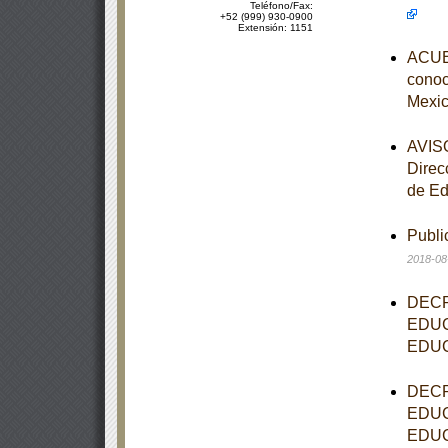
Teléfono/Fax:
+52 (999) 930-0900
Extensión: 1151
ACUER
conoce
Mexic
AVISO
Direc
de Ed
Publi
2018-08
DECR
EDUC
EDUC
DECR
EDUC
EDUC