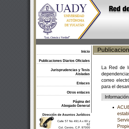
Publicacione
Inicio
Publicaciones Diarios Oficiales
La Red de In
Jurisprudencias y Tesis
dependencia
Aisladas
correo electr
Enlaces
para el desar
Otros enlaces
Información
Página del
Abogado General
ACUER
estab
Dirección de Asuntos Jurídicos
Servi
Calle 57 No 491 A x 60 y
62
Propi
Col. Centro, C.P. 97000