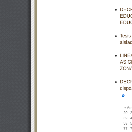
DECR
EDUC
EDUC
Tesis
aisla
LINE
ASIG
ZONA
DECRE
dispo
« Ant
20
|
39
|
58
|
77
|