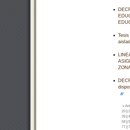
DECR
EDUC
EDUC
Tesis
aisla
LINE
ASIG
ZONA
DECRE
dispo
« Ant
20
|
39
|
58
|
77
|