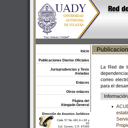
Publicacione
Inicio
Publicaciones Diarios Oficiales
La Red de In
Jurisprudencias y Tesis
dependencia
Aisladas
correo electr
Enlaces
para el desar
Otros enlaces
Información
Página del
Abogado General
ACUER
estab
Dirección de Asuntos Jurídicos
Servi
Calle 57 No 491 A x 60 y
62
Propi
Col. Centro, C.P. 97000