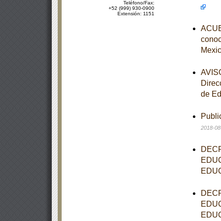
Teléfono/Fax:
+52 (999) 930-0900
Extensión: 1151
ACUER
conoce
Mexic
AVISO
Direc
de Ed
Publi
2018-08
DECR
EDUC
EDUC
DECR
EDUC
EDUC