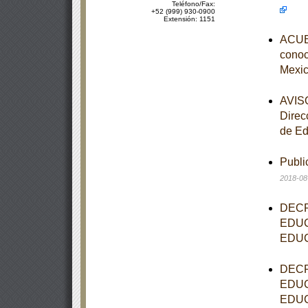
Teléfono/Fax:
+52 (999) 930-0900
Extensión: 1151
ACUER
conoce
Mexic
AVISO
Direc
de Ed
Publi
2018-08
DECR
EDUC
EDUC
DECR
EDUC
EDUC