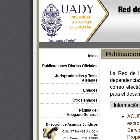
Publicacione
Inicio
Publicaciones Diarios Oficiales
La Red de In
Jurisprudencias y Tesis
dependencia
Aisladas
correo electr
Enlaces
para el desar
Otros enlaces
Información
Página del
Abogado General
ACUER
estab
Dirección de Asuntos Jurídicos
Servi
Calle 57 No 491 A x 60 y
62
Propi
Col. Centro, C.P. 97000