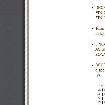
DECR
EDUC
EDUC
Tesis
aisla
LINE
ASIG
ZONA
DECRE
dispo
« Ant
20
|
39
|
58
|
77
|