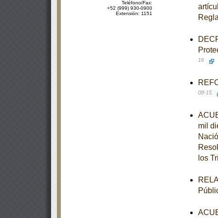
Teléfono/Fax:
artícu
+52 (999) 930-0900
Extensión: 1151
Regla
DECRE
Prote
16
REFOR
08-15
ACUER
mil d
Nació
Resol
los T
RELAC
Públi
ACUER