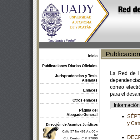
Publicacione
Inicio
Publicaciones Diarios Oficiales
La Red de In
Jurisprudencias y Tesis
dependencia
Aisladas
correo electr
Enlaces
para el desar
Otros enlaces
Información
Página del
Abogado General
SÉPTI
y Cat
Dirección de Asuntos Jurídicos
Calle 57 No 491 A x 60 y
62
DECRE
Col. Centro, C.P. 97000