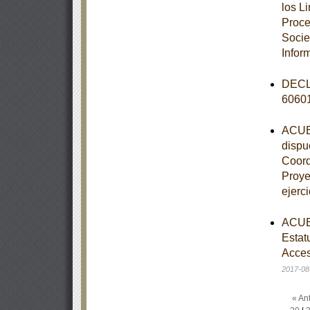
los L
Proce
Socie
Infor
DECLA
6060
ACUER
dispue
Coord
Proye
ejerci
ACUER
Estat
Acces
2017-08
« Ant