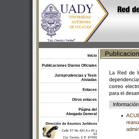
Publicacione
Inicio
Publicaciones Diarios Oficiales
La Red de In
Jurisprudencias y Tesis
dependencia
Aisladas
correo electr
Enlaces
para el desar
Otros enlaces
Información
Página del
Abogado General
ACUER
reanu
Dirección de Asuntos Jurídicos
admin
Calle 57 No 491 A x 60 y
62
Col. Centro, C.P. 97000