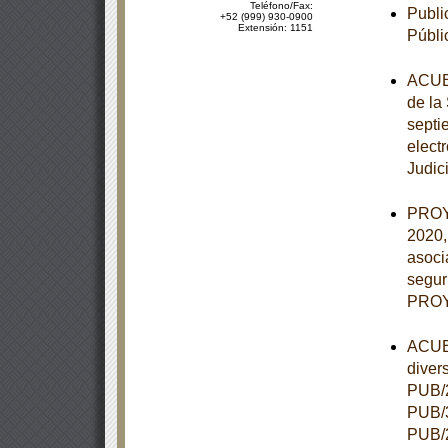
Teléfono/Fax:
Publi
+52 (999) 930-0900
Extensión: 1151
Públi
ACUER
de la
septie
elect
Judic
PROY
2020,
asoci
segur
PROY
ACUER
diver
PUB/2
PUB/3
PUB/2