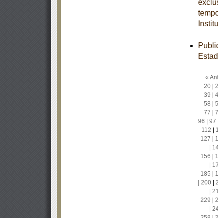
exclu
tempo
Insti
Publi
Estad
« Ant
20
|
39
|
58
|
77
|
96
|
97
112
|
127
|
|
1
156
|
|
1
185
|
|
200
|
|
2
229
|
|
2
258
|