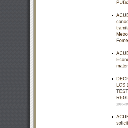
PUB/3
ACUER
conoc
trámi
Metro
Fomen
ACUER
Econo
mater
DECR
LOS 
TEST
REGI
2020-08
ACUER
solic