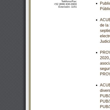
Teléfono/Fax:
Publi
+52 (999) 930-0900
Extensión: 1151
Públi
ACUER
de la
septie
elect
Judic
PROY
2020,
asoci
segur
PROY
ACUER
diver
PUB/2
PUB/3
PUB/2