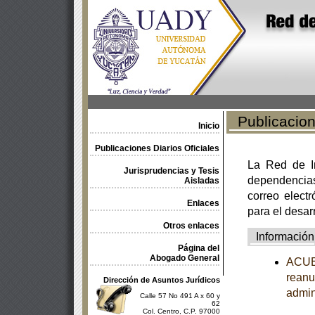
Publicacione
Inicio
Publicaciones Diarios Oficiales
La Red de In
Jurisprudencias y Tesis
dependencia
Aisladas
correo electr
Enlaces
para el desar
Otros enlaces
Información
Página del
Abogado General
ACUER
reanu
Dirección de Asuntos Jurídicos
admin
Calle 57 No 491 A x 60 y
62
Col. Centro, C.P. 97000