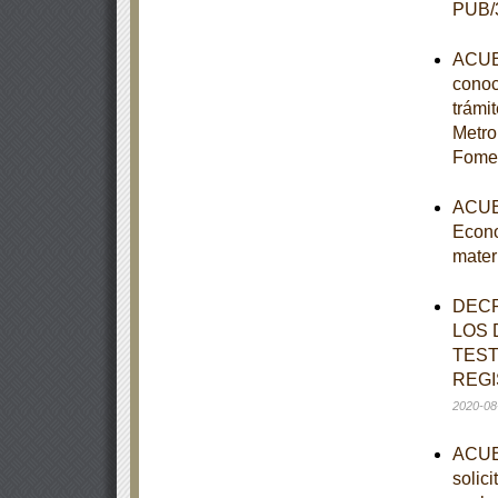
PUB/3
ACUER
conoc
trámi
Metro
Fomen
ACUER
Econo
mater
DECR
LOS 
TEST
REGI
2020-08
ACUER
solic