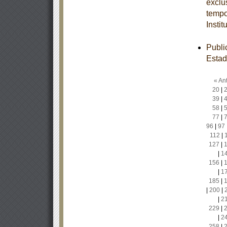
exclu
tempo
Insti
Publi
Estad
« Ant
20
|
39
|
58
|
77
|
96
|
97
112
|
127
|
|
1
156
|
|
1
185
|
|
200
|
|
2
229
|
|
2
258
|