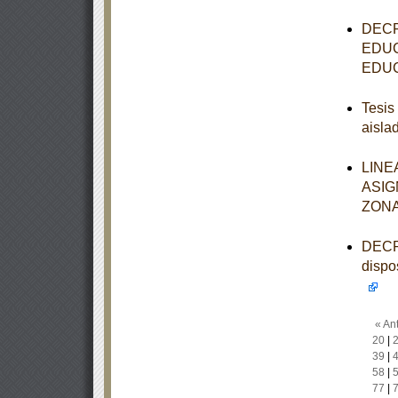
DECR
EDUC
EDUC
Tesis
aisla
LINE
ASIG
ZONA
DECRE
dispo
« Ant
20
|
39
|
58
|
77
|