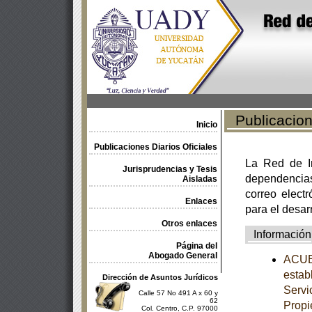
Publicacione
Inicio
Publicaciones Diarios Oficiales
La Red de In
Jurisprudencias y Tesis
dependencia
Aisladas
correo electr
Enlaces
para el desar
Otros enlaces
Información
Página del
Abogado General
ACUER
estab
Dirección de Asuntos Jurídicos
Servi
Calle 57 No 491 A x 60 y
62
Propi
Col. Centro, C.P. 97000