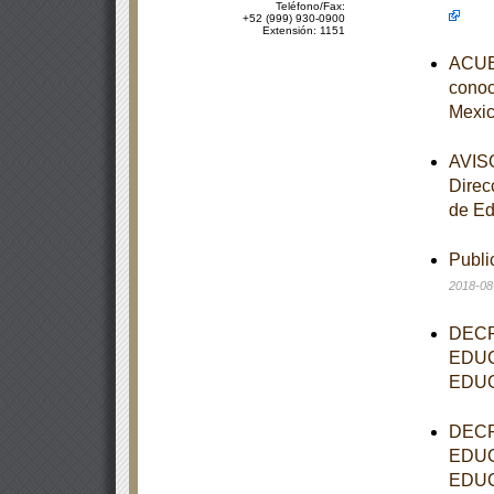
Teléfono/Fax:
+52 (999) 930-0900
Extensión: 1151
ACUER
conoce
Mexic
AVISO
Direc
de Ed
Publi
2018-08
DECR
EDUC
EDUC
DECR
EDUC
EDUC