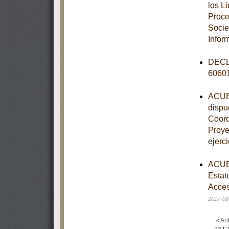
los L
Proce
Socie
Infor
DECLA
6060
ACUER
dispue
Coord
Proye
ejerci
ACUER
Estat
Acces
2017-08
« Ant