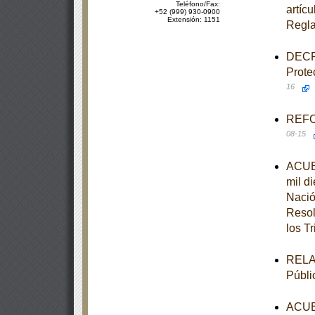
Teléfono/Fax:
artícu
+52 (999) 930-0900
Extensión: 1151
Regla
DECRE
Prote
16
REFOR
08-15
ACUER
mil d
Nació
Resol
los T
RELAC
Públi
ACUER