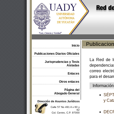
Publicacione
Inicio
Publicaciones Diarios Oficiales
La Red de In
Jurisprudencias y Tesis
dependencia
Aisladas
correo electr
Enlaces
para el desar
Otros enlaces
Información
Página del
Abogado General
SÉPTI
y Cat
Dirección de Asuntos Jurídicos
Calle 57 No 491 A x 60 y
62
DECRE
Col. Centro, C.P. 97000