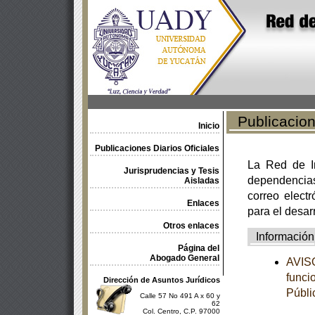
Publicacione
Inicio
Publicaciones Diarios Oficiales
La Red de In
Jurisprudencias y Tesis
dependencia
Aisladas
correo electr
Enlaces
para el desar
Otros enlaces
Información
Página del
Abogado General
AVISO
funci
Dirección de Asuntos Jurídicos
Públi
Calle 57 No 491 A x 60 y
62
Col. Centro, C.P. 97000