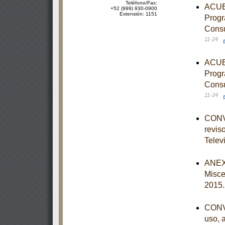
Teléfono/Fax:
ACUER
+52 (999) 930-0900
Extensión: 1151
Progr
Consu
11-24
ACUER
Progr
Consu
11-24
CONVO
reviso
Telev
ANEXO
Misce
2015
CONVO
uso, 