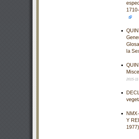
espec
1710-
QUINT
Gener
Glosa
la Se
QUINT
Misce
2015-11
DECLA
veget
NMX-
Y RE
1977