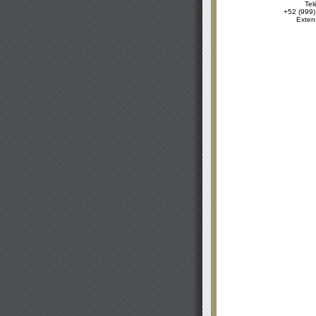
Tel
+52 (999)
Exten