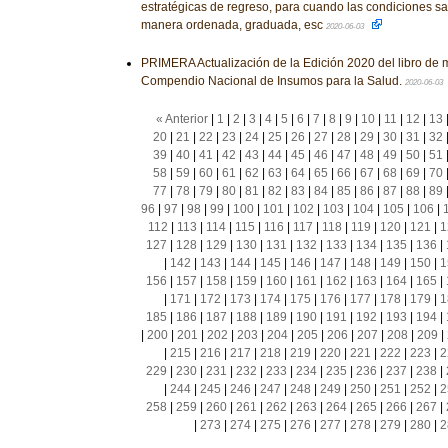
estratégicas de regreso, para cuando las condiciones san
manera ordenada, graduada, esc
2020-06-03
PRIMERA Actualización de la Edición 2020 del libro de
Compendio Nacional de Insumos para la Salud.
2020-06-03
« Anterior
|
1
|
2
|
3
|
4
|
5
|
6
|
7
|
8
|
9
|
10
|
11
|
12
|
13
20
|
21
|
22
|
23
|
24
|
25
|
26
|
27
|
28
|
29
|
30
|
31
|
32
39
|
40
|
41
|
42
|
43
|
44
|
45
|
46
|
47
|
48
|
49
|
50
|
51
58
|
59
|
60
|
61
|
62
|
63
|
64
|
65
|
66
|
67
|
68
|
69
|
70
77
|
78
|
79
|
80
|
81
|
82
|
83
|
84
|
85
|
86
|
87
|
88
|
89
96
|
97
|
98
|
99
|
100
|
101
|
102
|
103
|
104
|
105
|
106
|
112
|
113
|
114
|
115
|
116
|
117
|
118
|
119
|
120
|
121
|
1
127
|
128
|
129
|
130
|
131
|
132
|
133
|
134
|
135
|
136
|
|
142
|
143
|
144
|
145
|
146
|
147
|
148
|
149
|
150
|
1
156
|
157
|
158
|
159
|
160
|
161
|
162
|
163
|
164
|
165
|
|
171
|
172
|
173
|
174
|
175
|
176
|
177
|
178
|
179
|
1
185
|
186
|
187
|
188
|
189
|
190
|
191
|
192
|
193
|
194
|
|
200
|
201
|
202
|
203
|
204
|
205
|
206
|
207
|
208
|
209
|
|
215
|
216
|
217
|
218
|
219
|
220
|
221
|
222
|
223
|
2
229
|
230
|
231
|
232
|
233
|
234
|
235
|
236
|
237
|
238
|
|
244
|
245
|
246
|
247
|
248
|
249
|
250
|
251
|
252
|
2
258
|
259
|
260
|
261
|
262
|
263
|
264
|
265
|
266
|
267
|
|
273
|
274
|
275
|
276
|
277
|
278
|
279
|
280
|
2