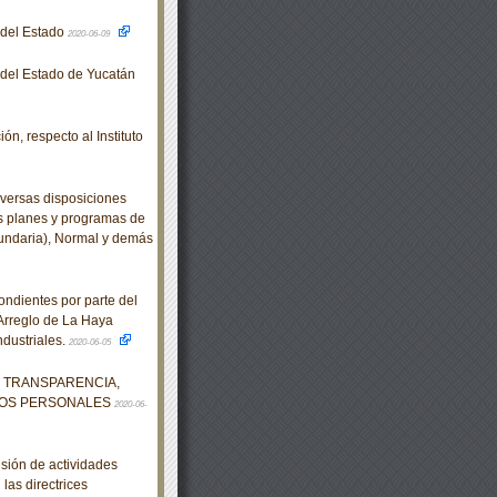
o del Estado
2020-06-09
o del Estado de Yucatán
ón, respecto al Instituto
versas disposiciones
os planes y programas de
cundaria), Normal y demás
ndientes por parte del
Arreglo de La Haya
ndustriales.
2020-06-05
DE TRANSPARENCIA,
TOS PERSONALES
2020-06-
ión de actividades
las directrices