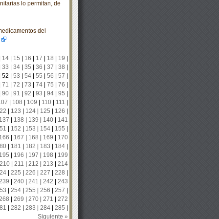
itarias lo permitan, de
 medicamentos del
|
14
|
15
|
16
|
17
|
18
|
19
|
|
33
|
34
|
35
|
36
|
37
|
38
|
|
52
|
53
|
54
|
55
|
56
|
57
|
|
71
|
72
|
73
|
74
|
75
|
76
|
|
90
|
91
|
92
|
93
|
94
|
95
|
107
|
108
|
109
|
110
|
111
|
22
|
123
|
124
|
125
|
126
|
137
|
138
|
139
|
140
|
141
51
|
152
|
153
|
154
|
155
|
166
|
167
|
168
|
169
|
170
80
|
181
|
182
|
183
|
184
|
195
|
196
|
197
|
198
|
199
210
|
211
|
212
|
213
|
214
24
|
225
|
226
|
227
|
228
|
239
|
240
|
241
|
242
|
243
53
|
254
|
255
|
256
|
257
|
268
|
269
|
270
|
271
|
272
81
|
282
|
283
|
284
|
285
|
Siguiente »