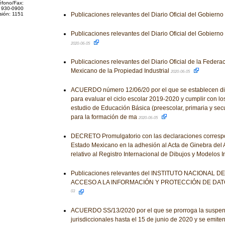
éfono/Fax:
 930-0900
sión: 1151
Publicaciones relevantes del Diario Oficial del Gobiern
Publicaciones relevantes del Diario Oficial del Gobiern
2020-06-05
Publicaciones relevantes del Diario Oficial de la Federaci
Mexicano de la Propiedad Industrial
2020-06-05
ACUERDO número 12/06/20 por el que se establecen di
para evaluar el ciclo escolar 2019-2020 y cumplir con l
estudio de Educación Básica (preescolar, primaria y se
para la formación de ma
2020-06-05
DECRETO Promulgatorio con las declaraciones correspo
Estado Mexicano en la adhesión al Acta de Ginebra del 
relativo al Registro Internacional de Dibujos y Modelos I
Publicaciones relevantes del INSTITUTO NACIONAL 
ACCESO A LA INFORMACIÓN Y PROTECCIÓN DE DA
03
ACUERDO SS/13/2020 por el que se prorroga la suspens
jurisdiccionales hasta el 15 de junio de 2020 y se emiten 