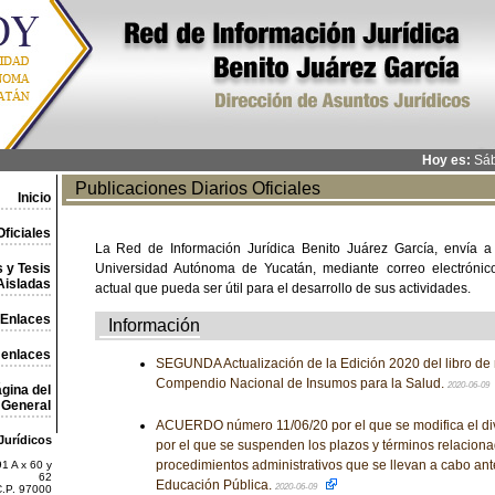
Hoy es:
Sáb
Publicaciones Diarios Oficiales
Inicio
ficiales
La Red de Información Jurídica Benito Juárez García, envía a
 y Tesis
Universidad Autónoma de Yucatán, mediante correo electrónico,
Aisladas
actual que pueda ser útil para el desarrollo de sus actividades.
Enlaces
Información
 enlaces
SEGUNDA Actualización de la Edición 2020 del libro de
Compendio Nacional de Insumos para la Salud.
2020-06-09
gina del
General
ACUERDO número 11/06/20 por el que se modifica el di
Jurídicos
por el que se suspenden los plazos y términos relaciona
procedimientos administrativos que se llevan a cabo ant
1 A x 60 y
62
Educación Pública.
2020-06-09
C.P. 97000