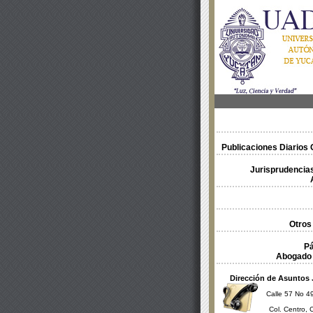
Publicaciones Diarios O
Jurisprudencias
Otros
Pá
Abogado 
Dirección de Asuntos 
Calle 57 No 49
Col. Centro, 