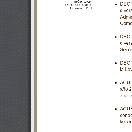
Teléfono/Fax:
DECRE
+52 (999) 930-0900
Extensión: 1151
diver
Admin
Comer
DECRE
diver
Secre
DECRE
la Le
ACUER
año 2
2016-12
ACUER
conoce
Mexic