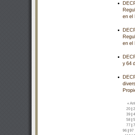
DECRE
Regul
en el
DECRE
Regul
en el
DECRE
y 64 
DECRE
diver
Propi
« Ant
20
|
39
|
58
|
77
|
96
|
97