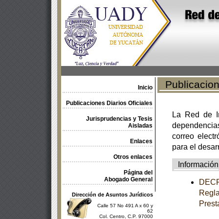
Publicacione
Inicio
Publicaciones Diarios Oficiales
La Red de In
Jurisprudencias y Tesis
dependencia
Aisladas
correo electr
Enlaces
para el desar
Otros enlaces
Información
Página del
Abogado General
DECRE
Regla
Dirección de Asuntos Jurídicos
Prest
Calle 57 No 491 A x 60 y
62
Col. Centro, C.P. 97000