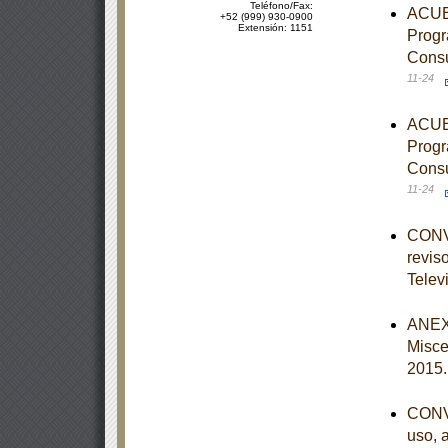
Teléfono/Fax:
ACUER
+52 (999) 930-0900
Extensión: 1151
Progr
Consu
11-24
ACUER
Progr
Consu
11-24
CONVO
reviso
Telev
ANEXO
Misce
2015
CONVO
uso, 