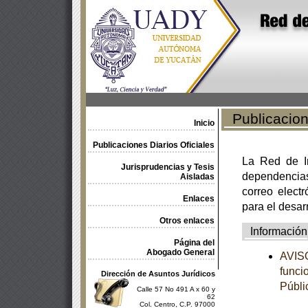
Publicacione
Inicio
Publicaciones Diarios Oficiales
La Red de In
Jurisprudencias y Tesis
dependencia
Aisladas
correo electr
Enlaces
para el desar
Otros enlaces
Información
Página del
Abogado General
AVISO
funci
Dirección de Asuntos Jurídicos
Públi
Calle 57 No 491 A x 60 y
62
Col. Centro, C.P. 97000