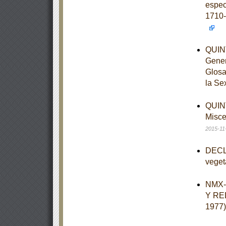
espec
1710-
QUINT
Gener
Glosa
la Se
QUINT
Misce
2015-11
DECLA
veget
NMX-
Y RE
1977