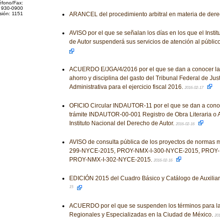
éfono/Fax:
 930-0900
sión: 1151
ARANCEL del procedimiento arbitral en materia de dere
AVISO por el que se señalan los días en los que el Insti
de Autor suspenderá sus servicios de atención al públic
ACUERDO E/JGA/4/2016 por el que se dan a conocer la
ahorro y disciplina del gasto del Tribunal Federal de Just
Administrativa para el ejercicio fiscal 2016.
2016-02-17
OFICIO Circular INDAUTOR-11 por el que se dan a conoc
trámite INDAUTOR-00-001 Registro de Obra Literaria o Ar
Instituto Nacional del Derecho de Autor.
2016-02-16
AVISO de consulta pública de los proyectos de normas
299-NYCE-2015, PROY-NMX-I-300-NYCE-2015, PROY-
PROY-NMX-I-302-NYCE-2015.
2016-02-16
EDICIÓN 2015 del Cuadro Básico y Catálogo de Auxiliar
15
ACUERDO por el que se suspenden los términos para la
Regionales y Especializadas en la Ciudad de México.
20