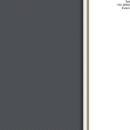
Tel
+52 (999)
Exten