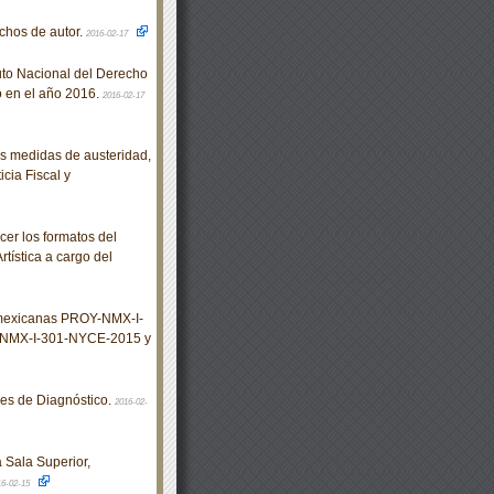
chos de autor.
2016-02-17
tuto Nacional del Derecho
o en el año 2016.
2016-02-17
s medidas de austeridad,
icia Fiscal y
er los formatos del
tística a cargo del
 mexicanas PROY-NMX-I-
NMX-I-301-NYCE-2015 y
es de Diagnóstico.
2016-02-
 Sala Superior,
16-02-15