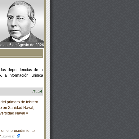
oles, 5 de Agosto de 2026
 las dependencias de la
 la información jurídica
[Subir]
del primero de febrero
do en Sanidad Naval,
versidad Naval y
 en el procedimiento
r.
2016-02-17