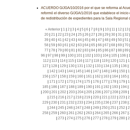
ACUERDO G/JGA/10/2016 por el que se reforma al Acu
reformó el diverso G/JGA/1/2016 que establece el inicio 
de redistribución de expedientes para la Sala Regional
« Anterior
|
1
|
2
|
3
|
4
|
5
|
6
|
7
|
8
|
9
|
10
|
11
|
12
|
13
20
|
21
|
22
|
23
|
24
|
25
|
26
|
27
|
28
|
29
|
30
|
31
|
32
39
|
40
|
41
|
42
|
43
|
44
|
45
|
46
|
47
|
48
|
49
|
50
|
51
58
|
59
|
60
|
61
|
62
|
63
|
64
|
65
|
66
|
67
|
68
|
69
|
70
77
|
78
|
79
|
80
|
81
|
82
|
83
|
84
|
85
|
86
|
87
|
88
|
89
96
|
97
|
98
|
99
|
100
|
101
|
102
|
103
|
104
|
105
|
106
|
112
|
113
|
114
|
115
|
116
|
117
|
118
|
119
|
120
|
121
|
1
127
|
128
|
129
|
130
|
131
|
132
|
133
|
134
|
135
|
136
|
|
142
|
143
|
144
|
145
|
146
|
147
|
148
|
149
|
150
|
1
156
|
157
|
158
|
159
|
160
|
161
|
162
|
163
|
164
|
165
|
|
171
|
172
|
173
|
174
|
175
|
176
|
177
|
178
|
179
|
1
185
|
186
|
187
|
188
|
189
|
190
|
191
|
192
|
193
|
194
|
|
200
|
201
|
202
|
203
|
204
|
205
|
206
|
207
|
208
|
209
|
|
215
|
216
|
217
|
218
|
219
|
220
|
221
|
222
|
223
|
2
229
|
230
|
231
|
232
|
233
|
234
|
235
|
236
|
237
|
238
|
|
244
|
245
|
246
|
247
|
248
|
249
|
250
|
251
|
252
|
2
258
|
259
|
260
|
261
|
262
|
263
|
264
|
265
|
266
|
267
|
|
273
|
274
|
275
|
276
|
277
|
278
|
279
|
280
|
2