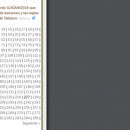
erdo G/JGA/9/2016 que
de funciones y las reglas
 de Tabasco.
2016-02-12
|
14
|
15
|
16
|
17
|
18
|
19
|
|
33
|
34
|
35
|
36
|
37
|
38
|
|
52
|
53
|
54
|
55
|
56
|
57
|
|
71
|
72
|
73
|
74
|
75
|
76
|
|
90
|
91
|
92
|
93
|
94
|
95
|
107
|
108
|
109
|
110
|
111
|
22
|
123
|
124
|
125
|
126
|
137
|
138
|
139
|
140
|
141
51
|
152
|
153
|
154
|
155
|
166
|
167
|
168
|
169
|
170
80
|
181
|
182
|
183
|
184
|
195
|
196
|
197
|
198
|
199
210
|
211
|
212
|
213
|
214
24
|
225
|
226
|
227
|
228
|
239
|
240
|
241
|
242
|
243
53
|
254
|
255
|
256
|
257
|
268
|
269
|
270
|
271
|
272
81
|
282
|
283
|
284
|
285
|
Siguiente »