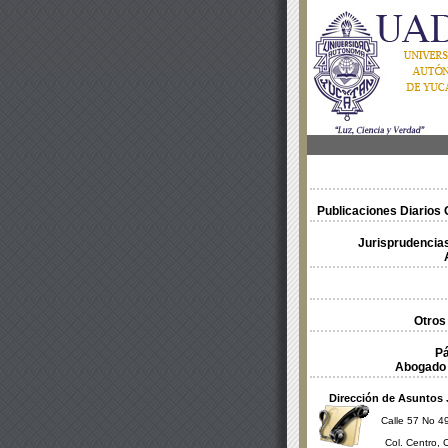
Publicaciones Diarios O
Jurisprudencias
Otros
Pá
Abogado 
Dirección de Asuntos 
Calle 57 No 49
Col. Centro, 