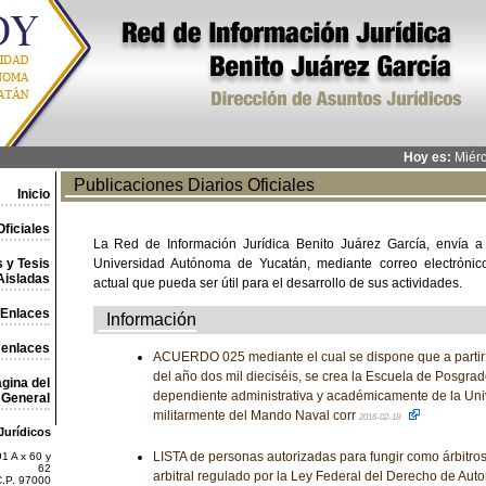
Hoy es:
Miérc
Publicaciones Diarios Oficiales
Inicio
ficiales
La Red de Información Jurídica Benito Juárez García, envía a
 y Tesis
Universidad Autónoma de Yucatán, mediante correo electrónico,
Aisladas
actual que pueda ser útil para el desarrollo de sus actividades.
Enlaces
Información
 enlaces
ACUERDO 025 mediante el cual se dispone que a partir 
del año dos mil dieciséis, se crea la Escuela de Posgra
gina del
dependiente administrativa y académicamente de la Uni
General
militarmente del Mando Naval corr
2016-02-18
Jurídicos
LISTA de personas autorizadas para fungir como árbitros
1 A x 60 y
62
arbitral regulado por la Ley Federal del Derecho de Auto
C.P. 97000