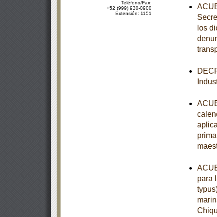
Teléfono/Fax:
ACUER
+52 (999) 930-0900
Extensión: 1151
Secre
los d
denun
trans
DECRE
Indust
ACUER
calen
aplic
prima
maest
ACUER
para 
typus
marin
Chiqu