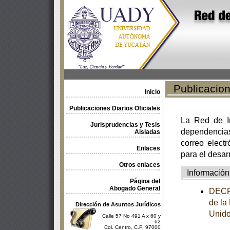
Publicacione
Inicio
Publicaciones Diarios Oficiales
La Red de In
Jurisprudencias y Tesis
dependencia
Aisladas
correo electr
Enlaces
para el desar
Otros enlaces
Información
Página del
Abogado General
DECRE
de la
Dirección de Asuntos Jurídicos
Unido
Calle 57 No 491 A x 60 y
62
Col. Centro, C.P. 97000