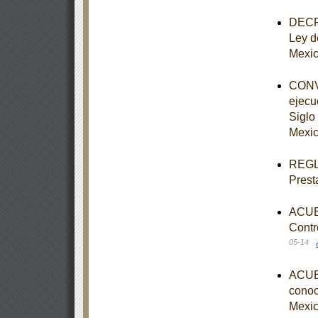
DECRE
Ley d
Mexi
CONVE
ejecu
Siglo 
Mexic
REGLA
Prest
ACUER
Contr
05-14
ACUER
conoce
Mexic