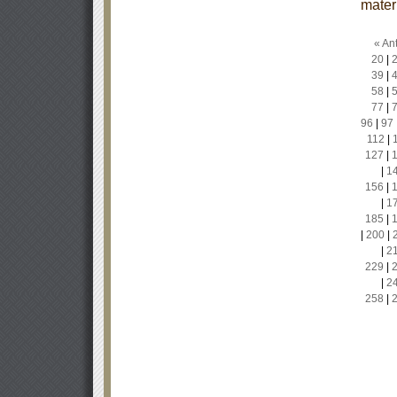
mater
« Ant
20
|
39
|
58
|
77
|
96
|
97
112
|
127
|
|
1
156
|
|
1
185
|
|
200
|
|
2
229
|
|
2
258
|