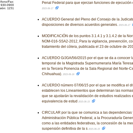
éfono/Fax:
Penal Federal para que ejerzan funciones de ejecución
 930-0900
sión: 1151
2015-06-17
ACUERDO General del Pleno del Consejo de la Judicatu
disposiciones de diversos acuerdos generales.
2015-06-17
MODIFICACIÓN de los puntos 3.1.4.1 y 3.1.4.2 de la No
NOM-016-SSA2-2012, Para la vigilancia, prevención, con
tratamiento del cólera, publicada el 23 de octubre de 20
ACUERDO G/JGA/56//2015 por el que se da a conocer la
temporal de la Magistrada Supernumeraria María Teresa
en la Tercera Ponencia de la Sala Regional del Norte-Ce
Chihuahua).
2015-06-16
ACUERDO número 07/06/15 por el que se modifica el div
establecen los Lineamientos que determinan las normas y
que se ajustarán la revalidación de estudios realizados e
equivalencia de estud
2015-06-15
CIRCULAR por la que se comunica a las dependencias y
Administración Pública Federal, a la Procuraduría Genera
como a las entidades federativas, la concesión de la med
suspensión definitiva de la s
2015-06-15