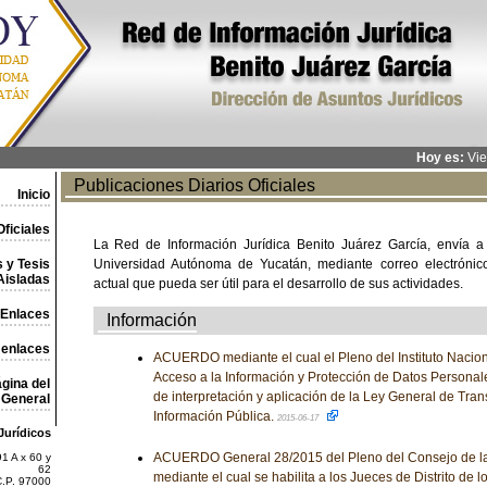
Hoy es:
Vie
Publicaciones Diarios Oficiales
Inicio
ficiales
La Red de Información Jurídica Benito Juárez García, envía a
 y Tesis
Universidad Autónoma de Yucatán, mediante correo electrónico,
Aisladas
actual que pueda ser útil para el desarrollo de sus actividades.
Enlaces
Información
 enlaces
ACUERDO mediante el cual el Pleno del Instituto Nacion
Acceso a la Información y Protección de Datos Personal
gina del
de interpretación y aplicación de la Ley General de Tran
General
Información Pública.
2015-06-17
Jurídicos
ACUERDO General 28/2015 del Pleno del Consejo de la 
1 A x 60 y
62
mediante el cual se habilita a los Jueces de Distrito de l
C.P. 97000