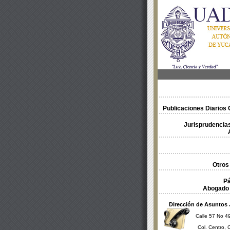
Publicaciones Diarios O
Jurisprudencias
Otros
Pá
Abogado 
Dirección de Asuntos 
Calle 57 No 49
Col. Centro, 