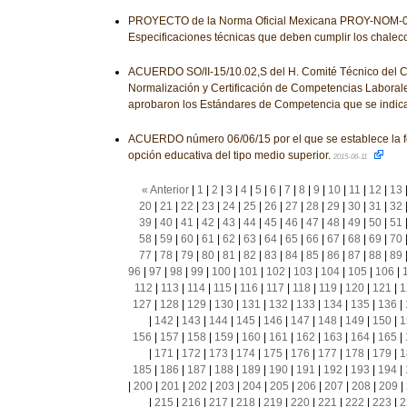
PROYECTO de la Norma Oficial Mexicana PROY-NOM-
Especificaciones técnicas que deben cumplir los chalec
ACUERDO SO/II-15/10.02,S del H. Comité Técnico del 
Normalización y Certificación de Competencias Laborale
aprobaron los Estándares de Competencia que se indic
ACUERDO número 06/06/15 por el que se establece la 
opción educativa del tipo medio superior.
2015-06-11
« Anterior
|
1
|
2
|
3
|
4
|
5
|
6
|
7
|
8
|
9
|
10
|
11
|
12
|
13
20
|
21
|
22
|
23
|
24
|
25
|
26
|
27
|
28
|
29
|
30
|
31
|
32
39
|
40
|
41
|
42
|
43
|
44
|
45
|
46
|
47
|
48
|
49
|
50
|
51
58
|
59
|
60
|
61
|
62
|
63
|
64
|
65
|
66
|
67
|
68
|
69
|
70
77
|
78
|
79
|
80
|
81
|
82
|
83
|
84
|
85
|
86
|
87
|
88
|
89
96
|
97
|
98
|
99
|
100
|
101
|
102
|
103
|
104
|
105
|
106
|
112
|
113
|
114
|
115
|
116
|
117
|
118
|
119
|
120
|
121
|
1
127
|
128
|
129
|
130
|
131
|
132
|
133
|
134
|
135
|
136
|
|
142
|
143
|
144
|
145
|
146
|
147
|
148
|
149
|
150
|
1
156
|
157
|
158
|
159
|
160
|
161
|
162
|
163
|
164
|
165
|
|
171
|
172
|
173
|
174
|
175
|
176
|
177
|
178
|
179
|
1
185
|
186
|
187
|
188
|
189
|
190
|
191
|
192
|
193
|
194
|
|
200
|
201
|
202
|
203
|
204
|
205
|
206
|
207
|
208
|
209
|
|
215
|
216
|
217
|
218
|
219
|
220
|
221
|
222
|
223
|
2