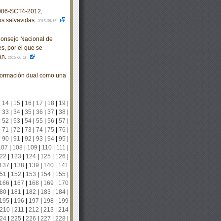
006-SCT4-2012,
os salvavidas.
2015-06-15
Consejo Nacional de
s, por el que se
an.
2015-06-11
formación dual como una
|
14
|
15
|
16
|
17
|
18
|
19
|
|
33
|
34
|
35
|
36
|
37
|
38
|
|
52
|
53
|
54
|
55
|
56
|
57
|
|
71
|
72
|
73
|
74
|
75
|
76
|
|
90
|
91
|
92
|
93
|
94
|
95
|
107
|
108
|
109
|
110
|
111
|
22
|
123
|
124
|
125
|
126
|
137
|
138
|
139
|
140
|
141
51
|
152
|
153
|
154
|
155
|
166
|
167
|
168
|
169
|
170
80
|
181
|
182
|
183
|
184
|
195
|
196
|
197
|
198
|
199
210
|
211
|
212
|
213
|
214
24
|
225
|
226
|
227
|
228
|