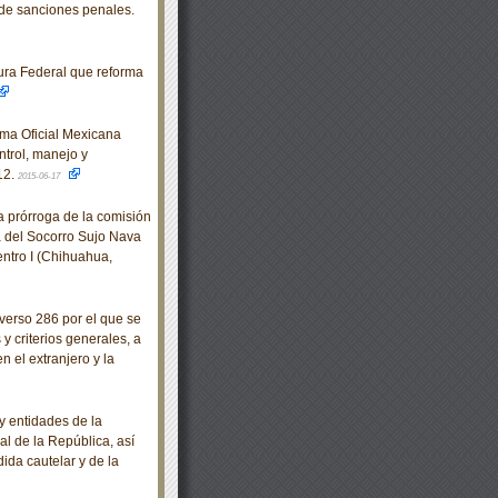
 de sanciones penales.
ra Federal que reforma
rma Oficial Mexicana
trol, manejo y
12.
2015-06-17
 prórroga de la comisión
 del Socorro Sujo Nava
ntro I (Chihuahua,
erso 286 por el que se
 criterios generales, a
n el extranjero y la
 entidades de la
l de la República, así
ida cautelar y de la