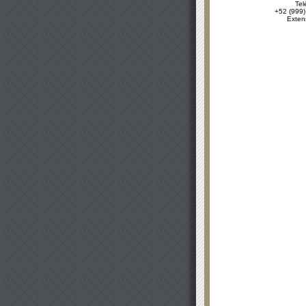
Tel
+52 (999)
Exten