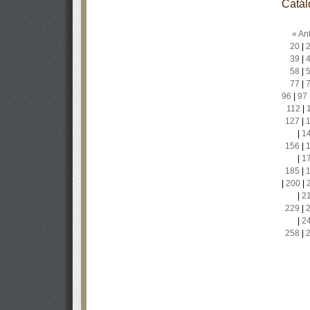
Catál
« Ant
20
|
39
|
58
|
77
|
96
|
97
112
|
127
|
|
1
156
|
|
1
185
|
|
200
|
|
2
229
|
|
2
258
|