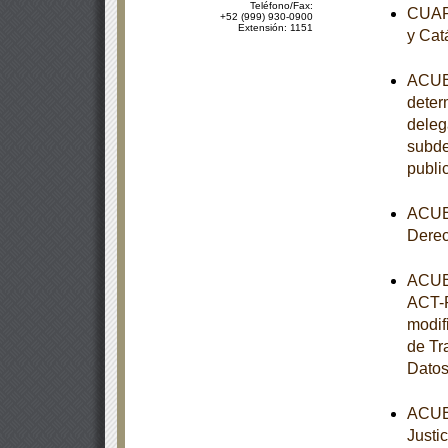
Teléfono/Fax:
CUART
+52 (999) 930-0900
Extensión: 1151
y Cat
ACUER
determ
deleg
subde
publi
ACUER
Dere
ACUER
ACT-P
modif
de Tr
Datos
ACUER
Justi