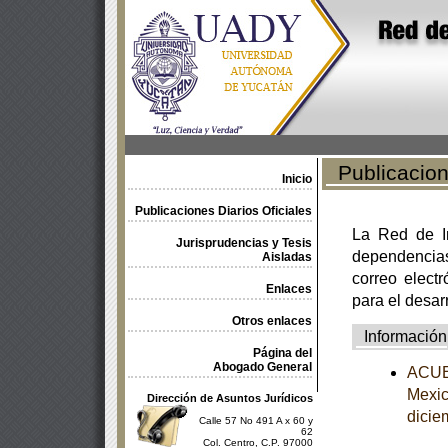
Publicacione
Inicio
Publicaciones Diarios Oficiales
La Red de In
Jurisprudencias y Tesis
dependencia
Aisladas
correo electr
Enlaces
para el desar
Otros enlaces
Información
Página del
Abogado General
ACUER
Mexic
Dirección de Asuntos Jurídicos
dicie
Calle 57 No 491 A x 60 y
62
Col. Centro, C.P. 97000