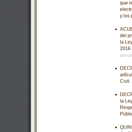
que re
elect
y los
ACUER
del p
la Le
2016 
2015-12
DECRE
artíc
Civil.
DECRE
la Le
Respo
Públi
QUINT