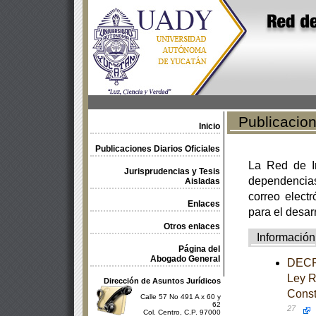
Publicacione
Inicio
Publicaciones Diarios Oficiales
La Red de In
Jurisprudencias y Tesis
dependencia
Aisladas
correo electr
Enlaces
para el desar
Otros enlaces
Información
Página del
Abogado General
DECRE
Ley Re
Dirección de Asuntos Jurídicos
Const
Calle 57 No 491 A x 60 y
62
27
Col. Centro, C.P. 97000