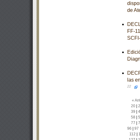
dispo
de At
DECL
FF-11
SCFI
Edici
Diagn
DECRE
las e
22
« Ant
20
|
39
|
58
|
77
|
96
|
97
112
|
127
|