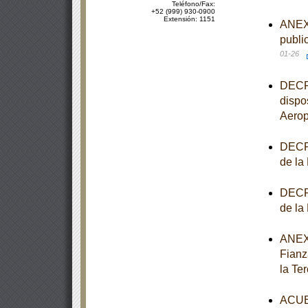
Teléfono/Fax:
+52 (999) 930-0900
Extensión: 1151
ANEXO
publi
01-26
DECRE
dispo
Aerop
DECRE
de la
DECRE
de la
ANEXO
Fianz
la Te
ACUER