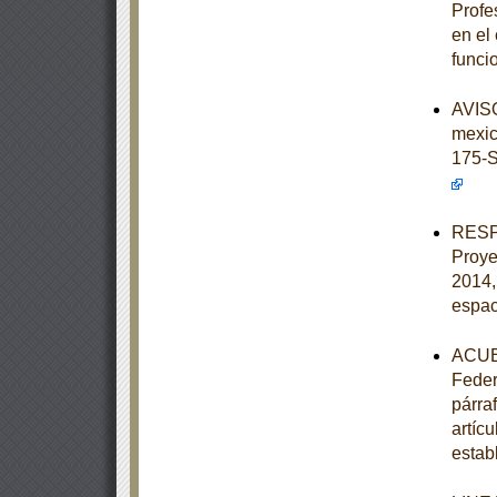
Profe
en el
funci
AVISO
mexi
175-
RESPU
Proye
2014,
espac
ACUER
Feder
párraf
artíc
estab