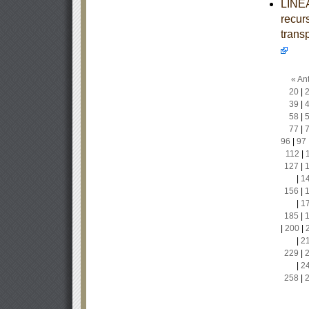
LINEA
recur
trans
« Ant
20
|
39
|
58
|
77
|
96
|
97
112
|
127
|
|
1
156
|
|
1
185
|
|
200
|
|
2
229
|
|
2
258
|