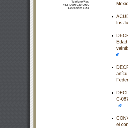
Teléfono/Fax:
Mexic
+52 (999) 930-0900
Extensión: 1151
ACUER
los J
DECRE
Edad 
veinti
DECRE
artíc
Feder
DECL
C-08
CONVO
el co