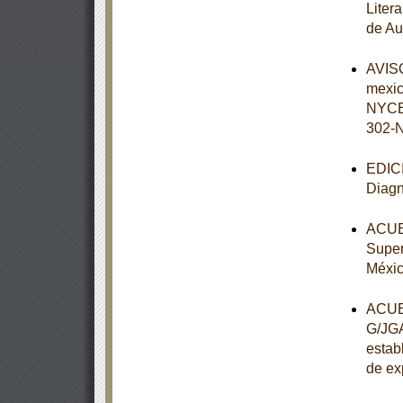
Litera
de Au
AVISO
mexi
NYCE
302-
EDICI
Diagn
ACUER
Super
Méxi
ACUER
G/JGA
establ
de ex