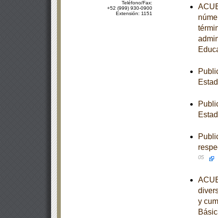
Teléfono/Fax:
ACUER
+52 (999) 930-0900
Extensión: 1151
númer
térmi
admin
Educa
Publi
Esta
Publi
Estad
Publi
respe
05
ACUER
diver
y cum
Básic