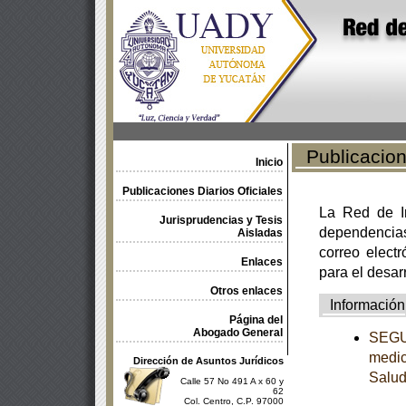
Publicacione
Inicio
Publicaciones Diarios Oficiales
La Red de In
Jurisprudencias y Tesis
dependencia
Aisladas
correo electr
Enlaces
para el desar
Otros enlaces
Información
Página del
Abogado General
SEGUN
medic
Dirección de Asuntos Jurídicos
Salu
Calle 57 No 491 A x 60 y
62
Col. Centro, C.P. 97000