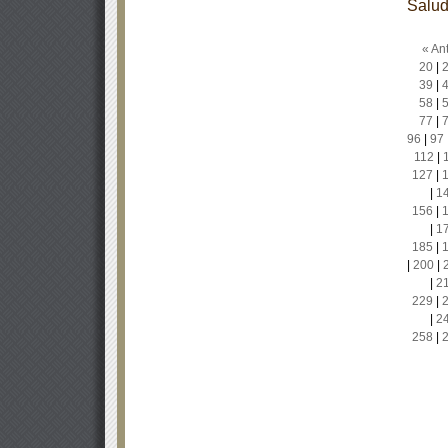
Salu
« Ant
20
|
39
|
58
|
77
|
96
|
97
112
|
127
|
|
1
156
|
|
1
185
|
|
200
|
|
2
229
|
|
2
258
|