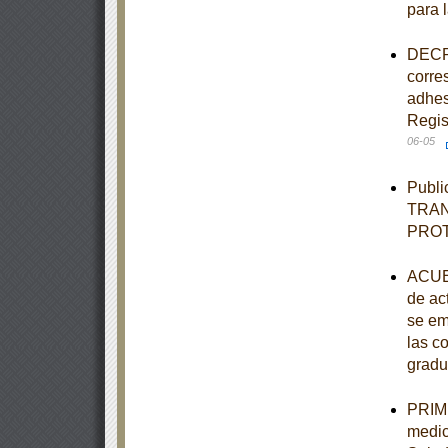
para 
DECRE
corre
adhes
Regis
06-05
Publi
TRAN
PRO
ACUER
de ac
se em
las c
gradu
PRIME
medic