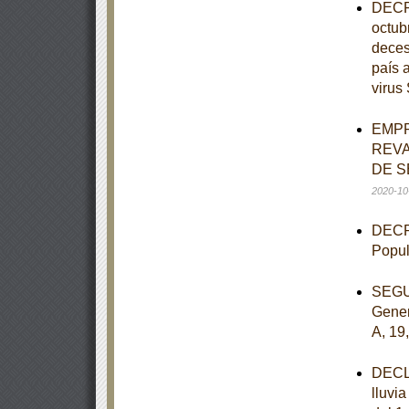
DECRE
octub
deces
país 
viru
EMPR
REVA
DE S
2020-10
DECRE
Popul
SEGUN
Gener
A, 19
DECLA
lluvi