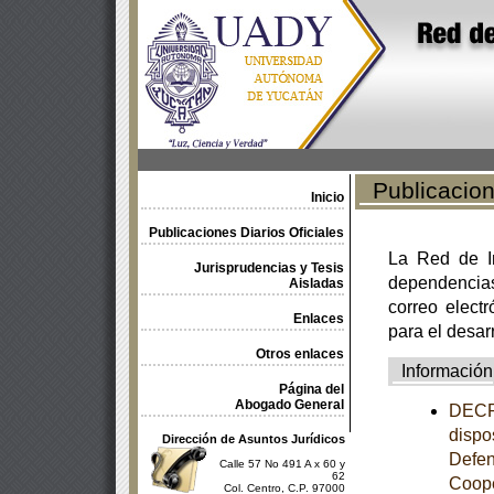
Publicacione
Inicio
Publicaciones Diarios Oficiales
La Red de In
Jurisprudencias y Tesis
dependencia
Aisladas
correo electr
Enlaces
para el desar
Otros enlaces
Información
Página del
Abogado General
DECRE
dispo
Dirección de Asuntos Jurídicos
Defen
Calle 57 No 491 A x 60 y
62
Coope
Col. Centro, C.P. 97000