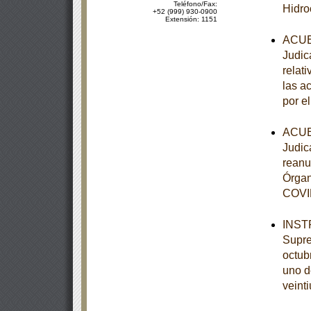
Teléfono/Fax:
Hidro
+52 (999) 930-0900
Extensión: 1151
ACUER
Judic
relati
las a
por el
ACUER
Judica
reanu
Órgan
COVID
INSTR
Supre
octubr
uno d
veinti