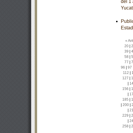
del 1
Yucat
Publi
Estad
« Ant
20
|
39
|
58
|
77
|
96
|
97
112
|
127
|
|
1
156
|
|
1
185
|
|
200
|
|
2
229
|
|
2
258
|