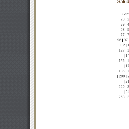
Salu
« Ant
20
|
39
|
58
|
77
|
96
|
97
112
|
127
|
|
1
156
|
|
1
185
|
|
200
|
|
2
229
|
|
2
258
|