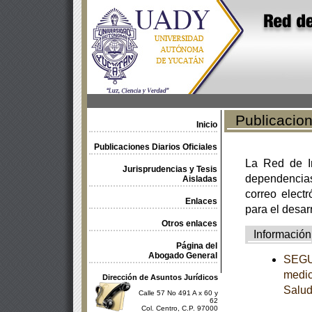
Publicacione
Inicio
Publicaciones Diarios Oficiales
La Red de In
Jurisprudencias y Tesis
dependencia
Aisladas
correo electr
Enlaces
para el desar
Otros enlaces
Información
Página del
Abogado General
SEGUN
medic
Dirección de Asuntos Jurídicos
Salu
Calle 57 No 491 A x 60 y
62
Col. Centro, C.P. 97000