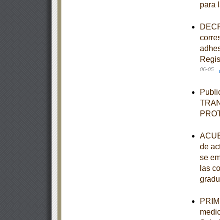
para 
DECRE
corre
adhes
Regis
06-05
Publi
TRAN
PRO
ACUER
de ac
se em
las c
gradu
PRIME
medic