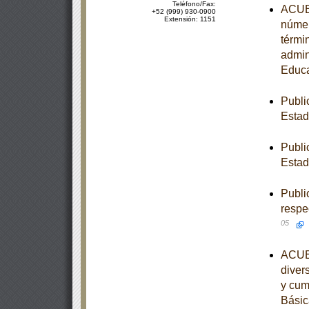
Teléfono/Fax:
ACUER
+52 (999) 930-0900
Extensión: 1151
númer
térmi
admin
Educa
Publi
Esta
Publi
Estad
Publi
respe
05
ACUER
diver
y cum
Básic