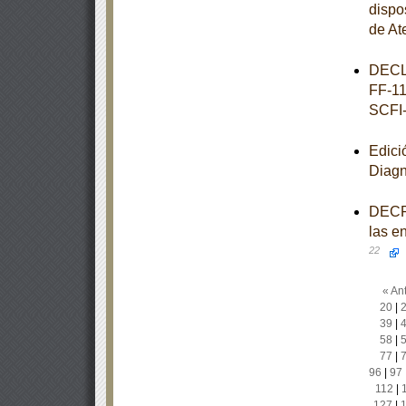
dispo
de At
DECL
FF-11
SCFI
Edici
Diagn
DECRE
las e
22
« Ant
20
|
39
|
58
|
77
|
96
|
97
112
|
127
|