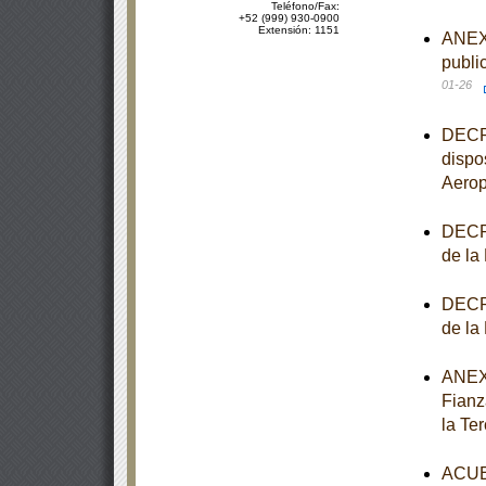
Teléfono/Fax:
+52 (999) 930-0900
Extensión: 1151
ANEXO
publi
01-26
DECRE
dispo
Aerop
DECRE
de la
DECRE
de la
ANEXO
Fianz
la Te
ACUER