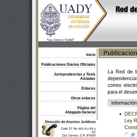
Publicacione
Inicio
Publicaciones Diarios Oficiales
La Red de In
Jurisprudencias y Tesis
dependencia
Aisladas
correo electr
Enlaces
para el desar
Otros enlaces
Información
Página del
Abogado General
DECRE
Ley Re
Dirección de Asuntos Jurídicos
Const
Calle 57 No 491 A x 60 y
62
27
Col. Centro, C.P. 97000