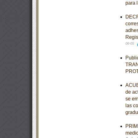
para 
DECRE
corre
adhes
Regis
06-05
Publi
TRAN
PRO
ACUER
de ac
se em
las c
gradu
PRIME
medic