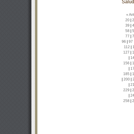
Salu
« Ant
20
|
39
|
58
|
77
|
96
|
97
112
|
127
|
|
1
156
|
|
1
185
|
|
200
|
|
2
229
|
|
2
258
|