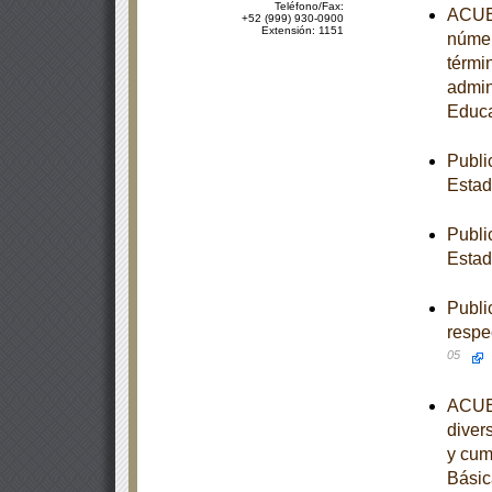
Teléfono/Fax:
ACUER
+52 (999) 930-0900
Extensión: 1151
númer
térmi
admin
Educa
Publi
Esta
Publi
Estad
Publi
respe
05
ACUER
diver
y cum
Básic