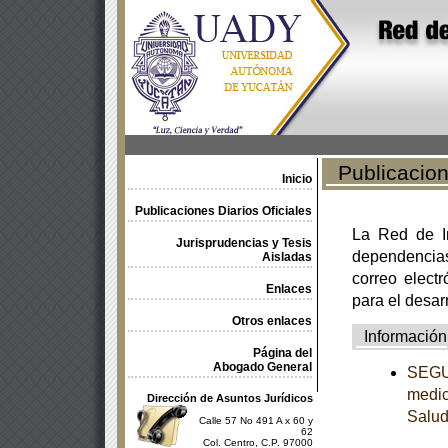
Publicacione
Inicio
Publicaciones Diarios Oficiales
La Red de In
Jurisprudencias y Tesis
dependencia
Aisladas
correo electr
Enlaces
para el desar
Otros enlaces
Información
Página del
Abogado General
SEGUN
medic
Dirección de Asuntos Jurídicos
Salu
Calle 57 No 491 A x 60 y
62
Col. Centro, C.P. 97000